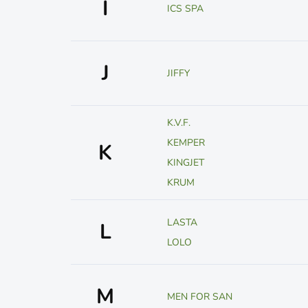
I
ICS SPA
J
JIFFY
K.V.F.
KEMPER
K
KINGJET
KRUM
LASTA
L
LOLO
M
MEN FOR SAN