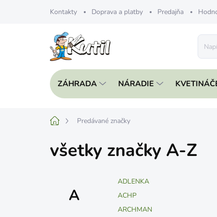
Prejsť
Kontakty
Doprava a platby
Predajňa
Hodno
na
obsah
ZÁHRADA
NÁRADIE
KVETINÁČ
Domov
Predávané značky
všetky značky A-Z
ADLENKA
A
ACHP
ARCHMAN