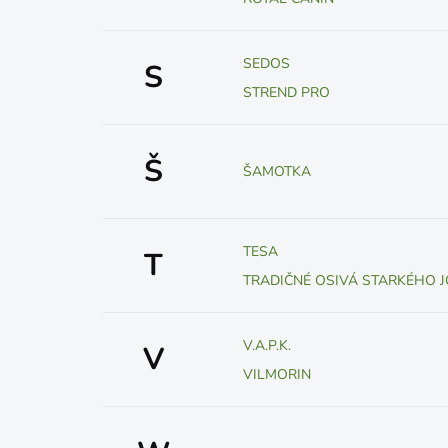
SEDOS
S
STREND PRO
Š
ŠAMOTKA
TESA
T
TRADIČNÉ OSIVÁ STARKÉHO J
V.A.P.K.
V
VILMORIN