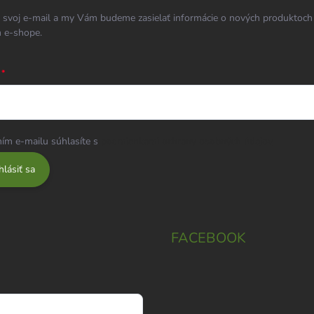
 svoj e-mail a my Vám budeme zasielať informácie o nových produktoch
 e-shope.
ím e-mailu súhlasíte s
podmienkami ochrany osobných údajov
hlásiť sa
FACEBOOK