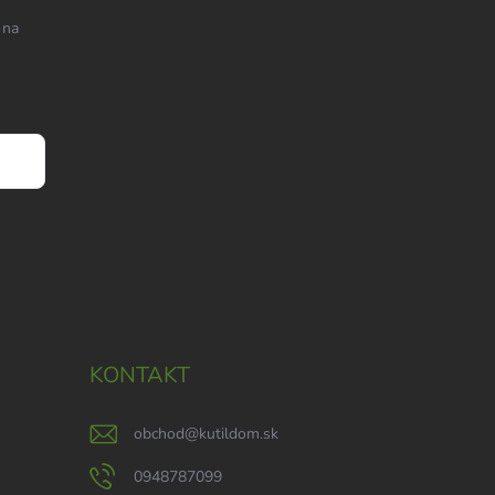
 na
KONTAKT
obchod
@
kutildom.sk
0948787099