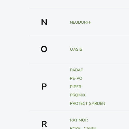
N
NEUDORFF
O
OASIS
PABAP
PE-PO
P
PIPER
PROMIX
PROTECT GARDEN
RATIMOR
R
ROYAL CANIN