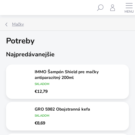
Prejsť
Hľadať
na
obsah
Mačky
Potreby
Najpredávanejšie
IMMO Šampón Shield pre mačky
antiparazitný 200ml
SKLADOM
€12,79
GRO 5982 Obojstranná kefa
SKLADOM
€8,69