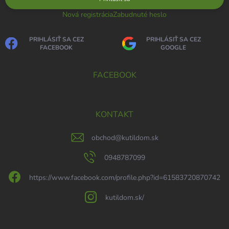
Nová registrácia
Zabudnuté heslo
PRIHLÁSIŤ SA CEZ
PRIHLÁSIŤ SA CEZ
FACEBOOK
GOOGLE
FACEBOOK
KONTAKT
obchod
@
kutildom.sk
0948787099
https://www.facebook.com/profile.php?id=61583720870742
kutildom.sk/