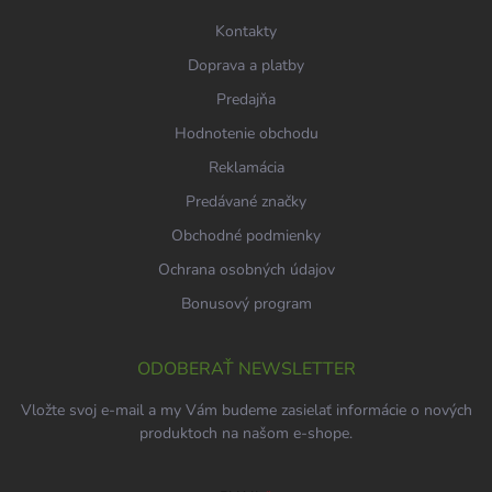
e
k
Kontakty
y
v
Doprava a platby
ý
p
Predajňa
i
Hodnotenie obchodu
s
u
Reklamácia
Predávané značky
Obchodné podmienky
Ochrana osobných údajov
Bonusový program
ODOBERAŤ NEWSLETTER
Vložte svoj e-mail a my Vám budeme zasielať informácie o nových
produktoch na našom e-shope.