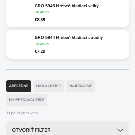
GRO 5946 Hrebeň hladiaci veľký
SKLADOM
€8,39
GRO 5944 Hrebeň hladiací stredný
SKLADOM
€7,29
R
a
ABECEDNE
NAJLACNEJŠIE
NAJDRAHŠIE
d
e
NAJPREDÁVANEJŠIE
n
i
11
položiek celkom
e
p
OTVORIŤ FILTER
r