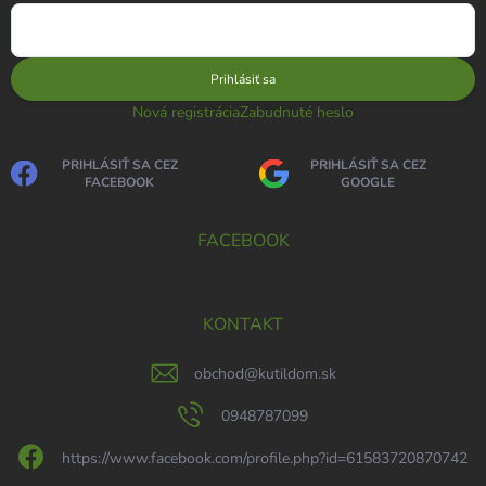
Prihlásiť sa
Nová registrácia
Zabudnuté heslo
PRIHLÁSIŤ SA CEZ
PRIHLÁSIŤ SA CEZ
FACEBOOK
GOOGLE
FACEBOOK
KONTAKT
obchod
@
kutildom.sk
0948787099
https://www.facebook.com/profile.php?id=61583720870742