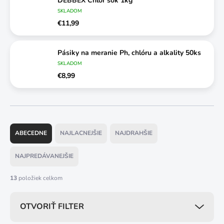
DEBBEX Chlór šok 1kg
SKLADOM
€11,99
Pásiky na meranie Ph, chlóru a alkality 50ks
SKLADOM
€8,99
R
a
ABECEDNE
NAJLACNEJŠIE
NAJDRAHŠIE
d
e
NAJPREDÁVANEJŠIE
n
i
13
položiek celkom
e
p
OTVORIŤ FILTER
r
o