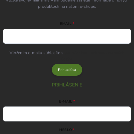
Vložte svoj e-mail a my Vám budeme zasielať informácie o nových
produktoch na našom e-shope.
EMAIL
Vložením e-mailu súhlasíte s
podmienkami ochrany osobných
údajov
Prihlásiť sa
PRIHLÁSENIE
E-MAIL
HESLO