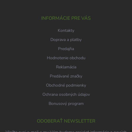
e
ä
p
t
r
i
INFORMÁCIE PRE VÁS
v
e
k
Kontakty
y
v
Doprava a platby
ý
p
Predajňa
i
Hodnotenie obchodu
s
u
Reklamácia
Predávané značky
Obchodné podmienky
Ochrana osobných údajov
Bonusový program
ODOBERAŤ NEWSLETTER