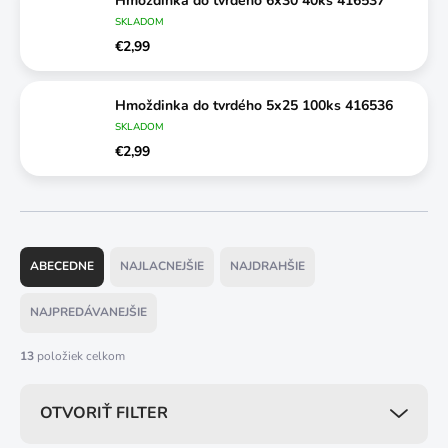
Hmoždinka do tvrdého 6x30 40ks 416537
SKLADOM
€2,99
Hmoždinka do tvrdého 5x25 100ks 416536
SKLADOM
€2,99
R
a
ABECEDNE
NAJLACNEJŠIE
NAJDRAHŠIE
d
e
NAJPREDÁVANEJŠIE
n
i
13
položiek celkom
e
p
OTVORIŤ FILTER
r
o