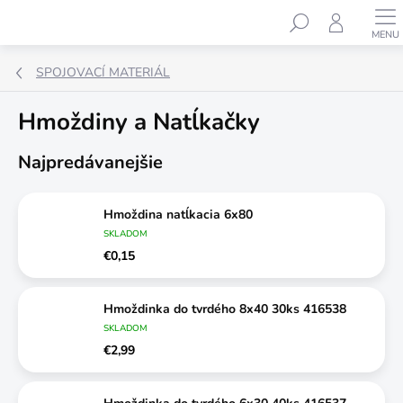
Prejsť
Hľadať
na
obsah
SPOJOVACÍ MATERIÁL
Hmoždiny a Natĺkačky
Najpredávanejšie
Hmoždina natĺkacia 6x80
SKLADOM
€0,15
Hmoždinka do tvrdého 8x40 30ks 416538
SKLADOM
€2,99