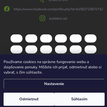
https://www.facebook.com/profile.php?id=61583720870742
kutildom.sk/
Používame cookies na správne fungovanie webu a
zlepšovanie ponuky. Môžete ich prijať, odmietnuť alebo si
vybrať, s čím súhlasíte.
Copyright 2026
kutildom.sk
. Všetky práva vyhradené.
Upraviť nastavenie
cookies
Nastavenie
Vytvoril Shoptet
Odmietnuť
Súhlasím