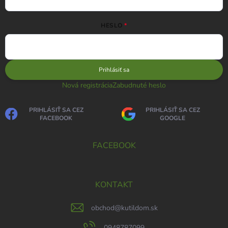
HESLO
Prihlásiť sa
Nová registrácia
Zabudnuté heslo
PRIHLÁSIŤ SA CEZ
PRIHLÁSIŤ SA CEZ
FACEBOOK
GOOGLE
FACEBOOK
KONTAKT
obchod
@
kutildom.sk
0948787099