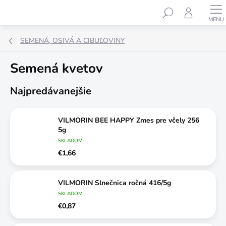
Prejsť
Hľadať
na
obsah
SEMENÁ, OSIVÁ A CIBUĽOVINY
Semená kvetov
Najpredávanejšie
VILMORIN BEE HAPPY Zmes pre včely 256
5g
SKLADOM
€1,66
VILMORIN Slnečnica ročná 416/5g
SKLADOM
€0,87