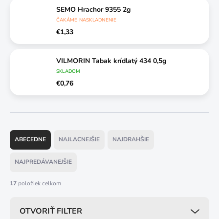
SEMO Hrachor 9355 2g
ČAKÁME NASKLADNENIE
€1,33
VILMORIN Tabak krídlatý 434 0,5g
SKLADOM
€0,76
R
a
ABECEDNE
NAJLACNEJŠIE
NAJDRAHŠIE
d
e
NAJPREDÁVANEJŠIE
n
i
17
položiek celkom
e
p
OTVORIŤ FILTER
r