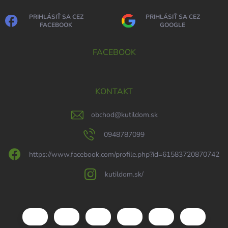
PRIHLÁSIŤ SA CEZ
PRIHLÁSIŤ SA CEZ
FACEBOOK
GOOGLE
FACEBOOK
KONTAKT
obchod
@
kutildom.sk
0948787099
https://www.facebook.com/profile.php?id=61583720870742
kutildom.sk/