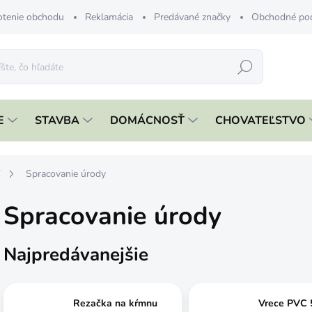
tenie obchodu
Reklamácia
Predávané značky
Obchodné po
Hľadať
E
STAVBA
DOMÁCNOSŤ
CHOVATEĽSTVO
Y
Spracovanie úrody
Spracovanie úrody
Najpredávanejšie
Rezačka na kŕmnu
Vrece PVC 