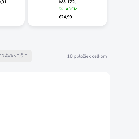
,01
kôš 172l
SKLADOM
€24,99
10
položiek celkom
EDÁVANEJŠIE
SKLADOM
ČAKÁME
NASKLADNENIE
is na ovocie 25L
Lis na ovocie