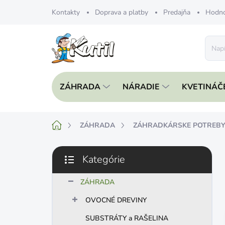
Prejsť
Kontakty
Doprava a platby
Predajňa
Hodno
na
obsah
ZÁHRADA
NÁRADIE
KVETINÁČ
Domov
ZÁHRADA
ZÁHRADKÁRSKE POTREB
B
Kategórie
o
Preskočiť
č
kategórie
n
ZÁHRADA
ý
OVOCNÉ DREVINY
p
a
SUBSTRÁTY a RAŠELINA