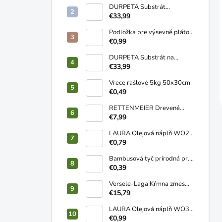
DURPETA Substrát
záhradnícky univerzálny
€33,99
250L
Podložka pre výsevné pláto
58x38cm
€0,99
DURPETA Substrát na
trávnik 250L
€33,99
Vrece rašlové 5kg 50x30cm
€0,49
RETTENMEIER Drevené
pelety ENplusA1 HD+ 15kg
€7,99
LAURA Olejová náplň WO2
120g
€0,79
Bambusová tyč prírodná pr.
10-12mm 1,2m
€0,39
Versele-Laga Kŕmna zmes
NOSNICE sypká 20kg
€15,79
LAURA Olejová náplň WO3
2-3 dní 170g
€0,99