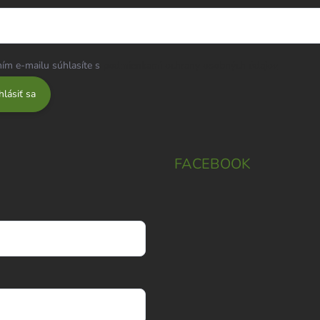
ím e-mailu súhlasíte s
podmienkami ochrany osobných údajov
hlásiť sa
FACEBOOK