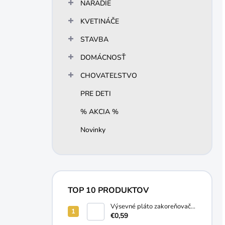
NÁRADIE
KVETINÁČE
STAVBA
DOMÁCNOSŤ
CHOVATEĽSTVO
PRE DETI
% AKCIA %
Novinky
TOP 10 PRODUKTOV
Výsevné pláto zakoreňovač
10 buniek
€0,59