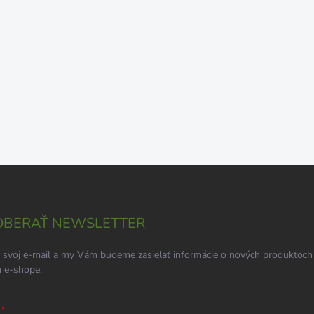
BERAŤ NEWSLETTER
 svoj e-mail a my Vám budeme zasielať informácie o nových produktoch
 e-shope.