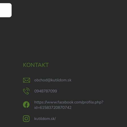
KONTAKT
obchod
@
kutildom.sk
0948787099
https://www.facebook.com/profile.php?
id=61583720870742
kutildom.sk/