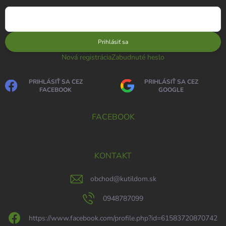
Prihlásiť sa
Nová registrácia
Zabudnuté heslo
PRIHLÁSIŤ SA CEZ
PRIHLÁSIŤ SA CEZ
FACEBOOK
GOOGLE
FACEBOOK
KONTAKT
obchod
@
kutildom.sk
0948787099
https://www.facebook.com/profile.php?id=61583720870742