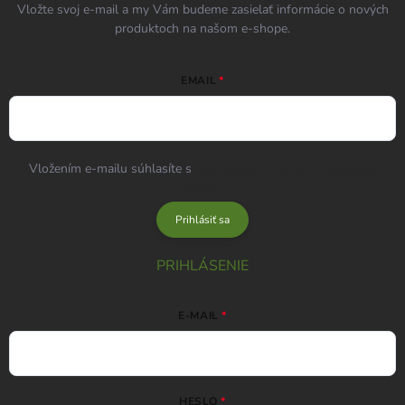
Vložte svoj e-mail a my Vám budeme zasielať informácie o nových
produktoch na našom e-shope.
EMAIL
Vložením e-mailu súhlasíte s
podmienkami ochrany osobných
údajov
Prihlásiť sa
PRIHLÁSENIE
E-MAIL
HESLO