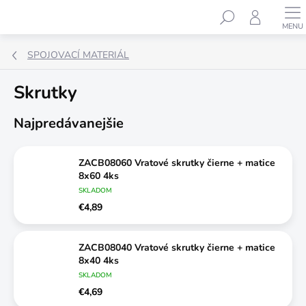
Prejsť
Hľadať
na
obsah
SPOJOVACÍ MATERIÁL
Skrutky
Najpredávanejšie
ZACB08060 Vratové skrutky čierne + matice
8x60 4ks
SKLADOM
€4,89
ZACB08040 Vratové skrutky čierne + matice
8x40 4ks
SKLADOM
€4,69