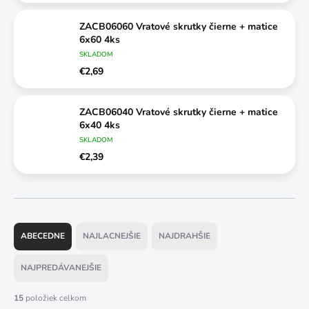
ZACB06060 Vratové skrutky čierne + matice
6x60 4ks
SKLADOM
€2,69
ZACB06040 Vratové skrutky čierne + matice
6x40 4ks
SKLADOM
€2,39
R
a
ABECEDNE
NAJLACNEJŠIE
NAJDRAHŠIE
d
e
NAJPREDÁVANEJŠIE
n
i
15
položiek celkom