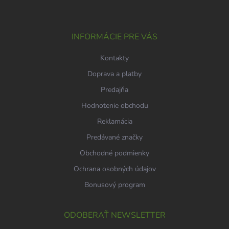
p
i
e
ä
p
t
r
i
INFORMÁCIE PRE VÁS
v
e
k
Kontakty
y
v
Doprava a platby
ý
p
Predajňa
i
Hodnotenie obchodu
s
u
Reklamácia
Predávané značky
Obchodné podmienky
Ochrana osobných údajov
Bonusový program
ODOBERAŤ NEWSLETTER