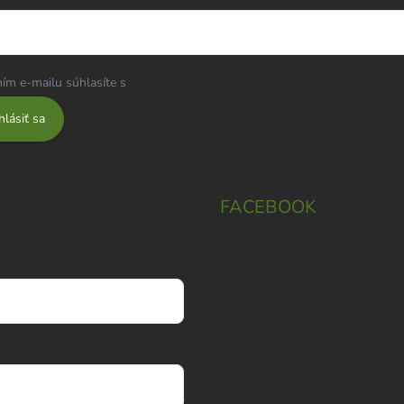
ím e-mailu súhlasíte s
podmienkami ochrany osobných údajov
hlásiť sa
FACEBOOK