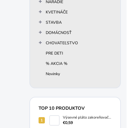
NÁRADIE
KVETINÁČE
STAVBA
DOMÁCNOSŤ
CHOVATEĽSTVO
PRE DETI
% AKCIA %
Novinky
TOP 10 PRODUKTOV
Výsevné pláto zakoreňovač
10 buniek
€0,59