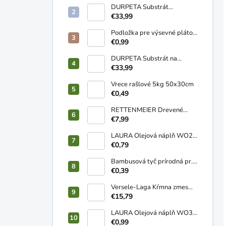
DURPETA Substrát
záhradnícky univerzálny
€33,99
250L
Podložka pre výsevné pláto
58x38cm
€0,99
DURPETA Substrát na
trávnik 250L
€33,99
Vrece rašlové 5kg 50x30cm
€0,49
RETTENMEIER Drevené
pelety ENplusA1 HD+ 15kg
€7,99
LAURA Olejová náplň WO2
120g
€0,79
Bambusová tyč prírodná pr.
10-12mm 1,2m
€0,39
Versele-Laga Kŕmna zmes
NOSNICE sypká 20kg
€15,79
LAURA Olejová náplň WO3
2-3 dní 170g
€0,99