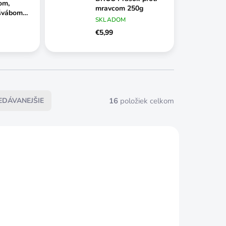
om,
mravcom 250g
 švábom
SKLADOM
€5,99
16
položiek celkom
EDÁVANEJŠIE
SKLADOM
SKLADOM