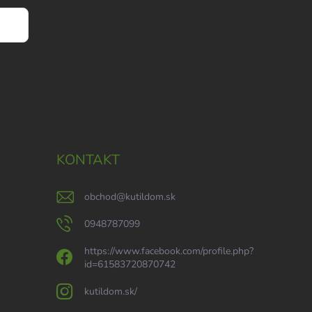
KONTAKT
obchod
@
kutildom.sk
0948787099
https://www.facebook.com/profile.php?
id=61583720870742
kutildom.sk/