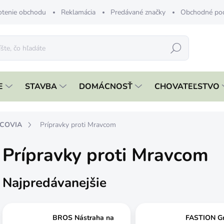
tenie obchodu
Reklamácia
Predávané značky
Obchodné po
Hľadať
E
STAVBA
DOMÁCNOSŤ
CHOVATEĽSTVO
DCOVIA
Prípravky proti Mravcom
Prípravky proti Mravcom
Najpredávanejšie
BROS Nástraha na
FASTION Gr