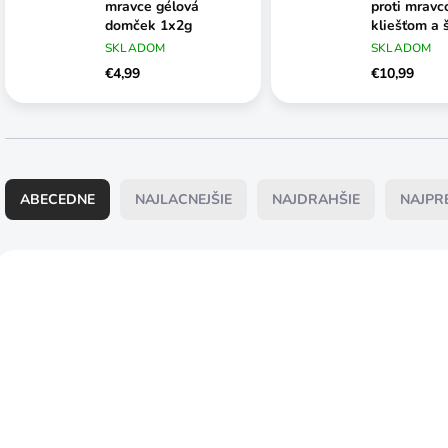
mravce gélová
proti mravc
domček 1x2g
kliešťom a
250g
SKLADOM
SKLADOM
€4,99
€10,99
R
a
ABECEDNE
NAJLACNEJŠIE
NAJDRAHŠIE
NAJPR
d
e
n
V
i
ý
e
p
p
i
r
s
o
p
d
r
u
o
ČAKÁME
SKLADOM
k
d
NASKLADNENIE