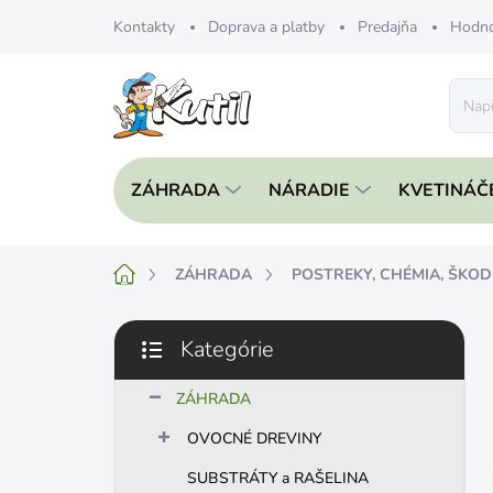
Prejsť
Kontakty
Doprava a platby
Predajňa
Hodno
na
obsah
ZÁHRADA
NÁRADIE
KVETINÁČ
Domov
ZÁHRADA
POSTREKY, CHÉMIA, ŠKO
B
Kategórie
o
Preskočiť
č
kategórie
n
ZÁHRADA
ý
OVOCNÉ DREVINY
p
a
SUBSTRÁTY a RAŠELINA