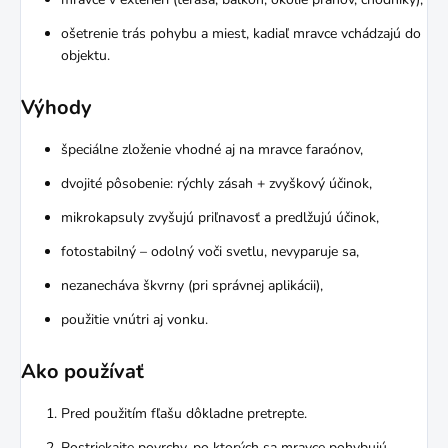
ošetrenie trás pohybu a miest, kadiaľ mravce vchádzajú do
objektu.
Výhody
špeciálne zloženie vhodné aj na mravce faraónov,
dvojité pôsobenie: rýchly zásah + zvyškový účinok,
mikrokapsuly zvyšujú priľnavosť a predlžujú účinok,
fotostabilný – odolný voči svetlu, nevyparuje sa,
nezanecháva škvrny (pri správnej aplikácii),
použitie vnútri aj vonku.
Ako používať
Pred použitím fľašu dôkladne pretrepte.
Postriekajte povrchy, po ktorých sa mravce pohybujú,