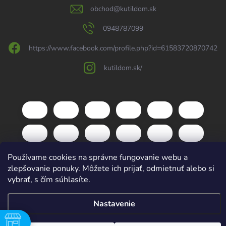
obchod
@
kutildom.sk
0948787099
https://www.facebook.com/profile.php?id=61583720870742
kutildom.sk/
Používame cookies na správne fungovanie webu a
zlepšovanie ponuky. Môžete ich prijať, odmietnuť alebo si
vybrať, s čím súhlasíte.
Copyright 2026
kutildom.sk
. Všetky práva vyhradené.
Upraviť nastavenie
cookies
Nastavenie
Vytvoril Shoptet