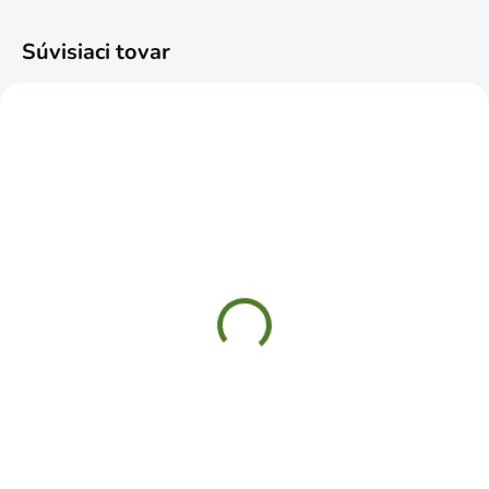
Súvisiaci tovar
ČAKÁME NASKLADNENIE
ČAKÁME NASKLADNENIE
Plašič Vrana UH
Hroty na holuby 32cm
40x13x20cm
40 hrotov
€7,99
€3,99
Do košíka
Do košíka