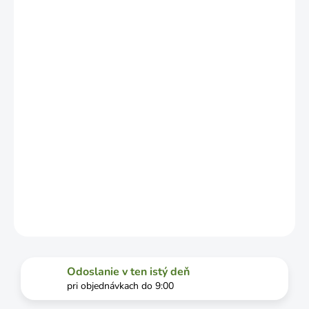
NO MÔŽE SA
LÍŠIŤ V
ZÁVISLOSTI
OD
VYŤAŽENOSTI
DOPRAVCU.
MOŽNOSTI
DORUČENIA
−
+
Pridať do košíka
DETAILNÉ INFORMÁCIE
OPÝTAŤ SA
STRÁŽIŤ
Odoslanie v ten istý deň
pri objednávkach do 9:00