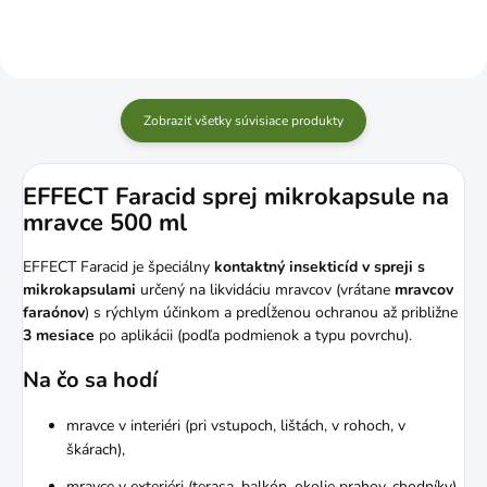
Zobraziť všetky súvisiace produkty
EFFECT Faracid sprej mikrokapsule na
mravce 500 ml
EFFECT Faracid je špeciálny
kontaktný insekticíd v spreji s
mikrokapsulami
určený na likvidáciu mravcov (vrátane
mravcov
faraónov
) s rýchlym účinkom a predĺženou ochranou až približne
3 mesiace
po aplikácii (podľa podmienok a typu povrchu).
Na čo sa hodí
mravce v interiéri (pri vstupoch, lištách, v rohoch, v
škárach),
mravce v exteriéri (terasa, balkón, okolie prahov, chodníky),