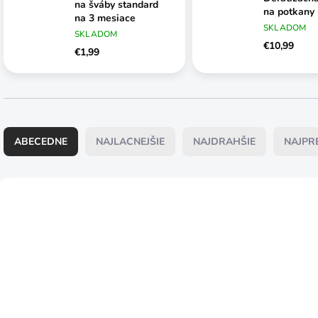
na šváby standard
na potkany
na 3 mesiace
SKLADOM
SKLADOM
€10,99
€1,99
R
a
ABECEDNE
NAJLACNEJŠIE
NAJDRAHŠIE
NAJPR
d
e
n
V
i
ý
e
p
p
i
r
s
o
p
d
r
u
o
SKLADOM
SKLADOM
k
d