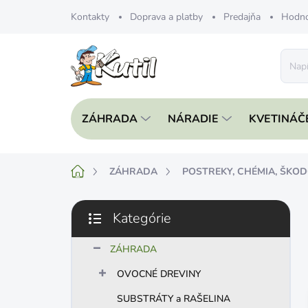
Prejsť
Kontakty
Doprava a platby
Predajňa
Hodno
na
obsah
ZÁHRADA
NÁRADIE
KVETINÁČ
Domov
ZÁHRADA
POSTREKY, CHÉMIA, ŠKO
B
Kategórie
o
Preskočiť
č
kategórie
n
ZÁHRADA
ý
OVOCNÉ DREVINY
p
a
SUBSTRÁTY a RAŠELINA