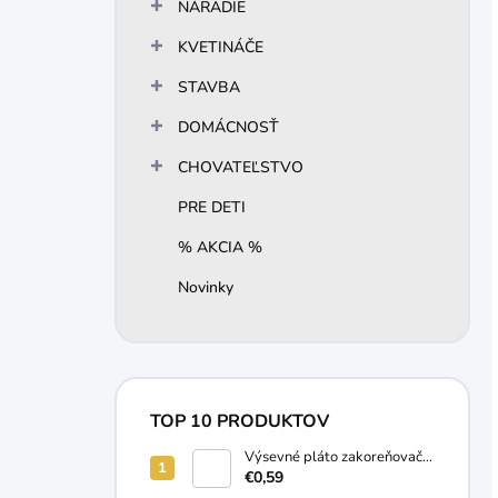
NÁRADIE
KVETINÁČE
STAVBA
DOMÁCNOSŤ
CHOVATEĽSTVO
PRE DETI
% AKCIA %
Novinky
TOP 10 PRODUKTOV
Výsevné pláto zakoreňovač
10 buniek
€0,59