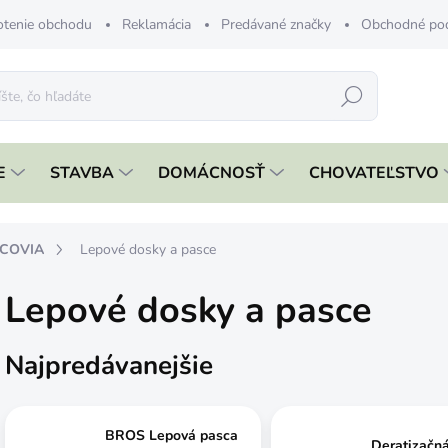
tenie obchodu
Reklamácia
Predávané značky
Obchodné po
Hľadať
E
STAVBA
DOMÁCNOSŤ
CHOVATEĽSTVO
DCOVIA
Lepové dosky a pasce
Lepové dosky a pasce
Najpredávanejšie
BROS Lepová pasca
Deratizačná