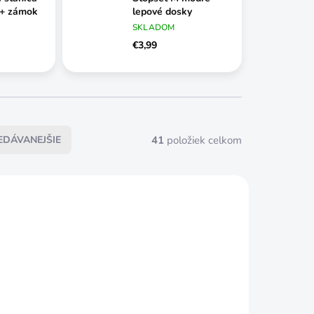
 + zámok
lepové dosky
SKLADOM
€3,99
41
položiek celkom
EDÁVANEJŠIE
SKLADOM
SKLADOM