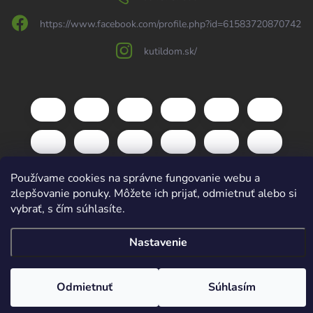
https://www.facebook.com/profile.php?id=61583720870742
kutildom.sk/
Používame cookies na správne fungovanie webu a
zlepšovanie ponuky. Môžete ich prijať, odmietnuť alebo si
vybrať, s čím súhlasíte.
Copyright 2026
kutildom.sk
. Všetky práva vyhradené.
Upraviť nastavenie
cookies
Nastavenie
Vytvoril Shoptet
Odmietnuť
Súhlasím