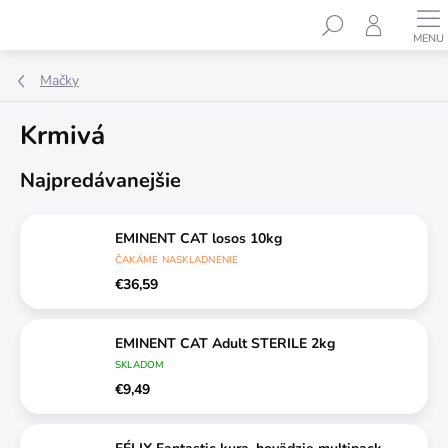
Prejsť
Hľadať
na
obsah
Mačky
Krmivá
Najpredávanejšie
EMINENT CAT losos 10kg
ČAKÁME NASKLADNENIE
€36,59
EMINENT CAT Adult STERILE 2kg
SKLADOM
€9,49