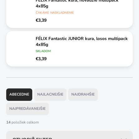
FÉLIX Fantastic kura, hovädzie multipack
4x85g
ČAKÁME NASKLADNENIE
€3,39
FÉLIX Fantastic JUNIOR kura, losos multipack
4x85g
SKLADOM
€3,39
R
a
ABECEDNE
NAJLACNEJŠIE
NAJDRAHŠIE
d
e
NAJPREDÁVANEJŠIE
n
i
14
položiek celkom
e
p