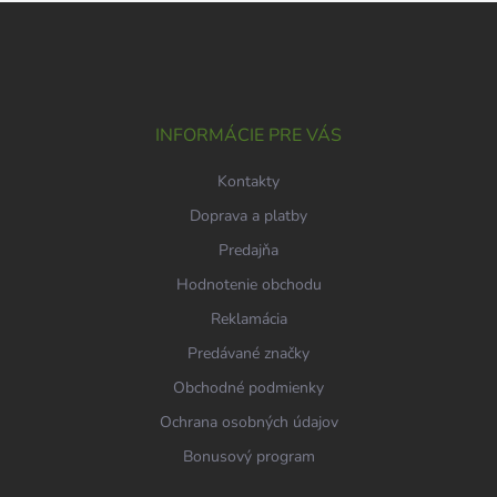
Z
a
á
c
p
i
e
ä
p
t
r
i
INFORMÁCIE PRE VÁS
v
e
k
Kontakty
y
v
Doprava a platby
ý
p
Predajňa
i
Hodnotenie obchodu
s
u
Reklamácia
Predávané značky
Obchodné podmienky
Ochrana osobných údajov
Bonusový program