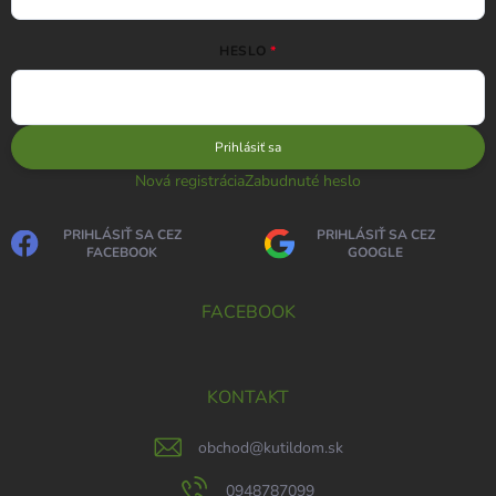
HESLO
Prihlásiť sa
Nová registrácia
Zabudnuté heslo
PRIHLÁSIŤ SA CEZ
PRIHLÁSIŤ SA CEZ
FACEBOOK
GOOGLE
FACEBOOK
KONTAKT
obchod
@
kutildom.sk
0948787099