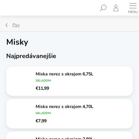
Prejsť
Hľadať
na
obsah
Psy
Misky
Najpredávanejšie
Miska nerez s okrajom 6,75L
SKLADOM
€11,99
Miska nerez s okrajom 4,70L
SKLADOM
€7,99