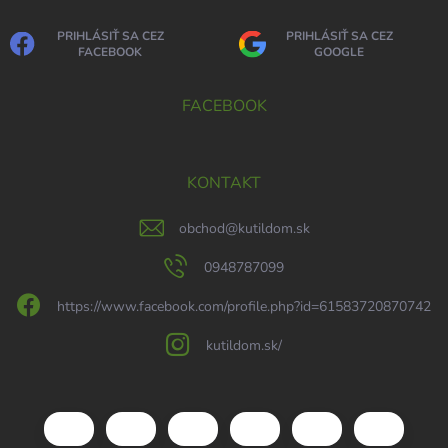
PRIHLÁSIŤ SA CEZ
PRIHLÁSIŤ SA CEZ
FACEBOOK
GOOGLE
FACEBOOK
KONTAKT
obchod
@
kutildom.sk
0948787099
https://www.facebook.com/profile.php?id=61583720870742
kutildom.sk/