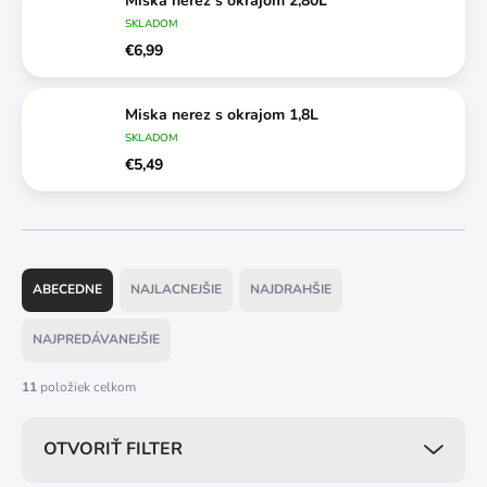
Miska nerez s okrajom 2,80L
SKLADOM
€6,99
Miska nerez s okrajom 1,8L
SKLADOM
€5,49
R
a
ABECEDNE
NAJLACNEJŠIE
NAJDRAHŠIE
d
e
NAJPREDÁVANEJŠIE
n
i
11
položiek celkom
e
p
OTVORIŤ FILTER
r
o