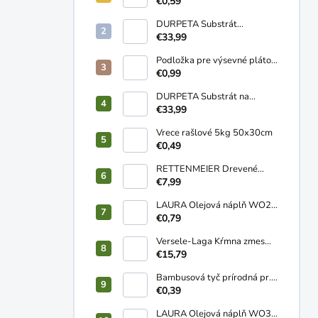
10 buniek
€0,59
DURPETA Substrát
záhradnícky univerzálny
€33,99
250L
Podložka pre výsevné pláto
58x38cm
€0,99
DURPETA Substrát na
trávnik 250L
€33,99
Vrece rašlové 5kg 50x30cm
€0,49
RETTENMEIER Drevené
pelety ENplusA1 HD+ 15kg
€7,99
LAURA Olejová náplň WO2
120g
€0,79
Versele-Laga Kŕmna zmes
NOSNICE sypká 20kg
€15,79
Bambusová tyč prírodná pr.
10-12mm 1,2m
€0,39
LAURA Olejová náplň WO3