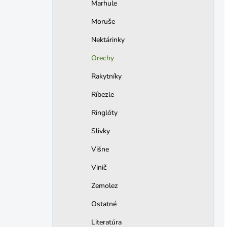
Marhule
Moruše
Nektárinky
Orechy
Rakytníky
Ríbezle
Ringlóty
Slivky
Višne
Vinič
Zemolez
Ostatné
Literatúra