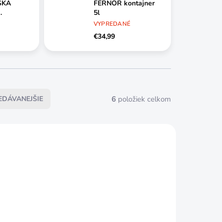
SKÁ
FERNOR kontajner
5l
á
VYPREDANÉ
€34,99
6
položiek celkom
EDÁVANEJŠIE
VYPREDANÉ
VYPREDANÉ