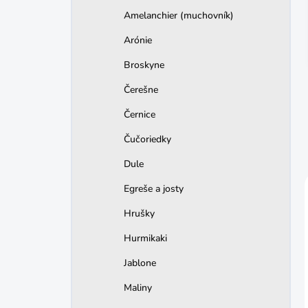
n
Amelanchier (muchovník)
e
l
Arónie
Broskyne
Čerešne
Černice
Čučoriedky
Dule
Egreše a josty
Hrušky
Hurmikaki
Jablone
Maliny