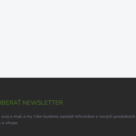
BERAŤ NEWSLETTER
 svoj e-mail a my Vám budeme zasielať informácie o nových produktoch
 e-shope.