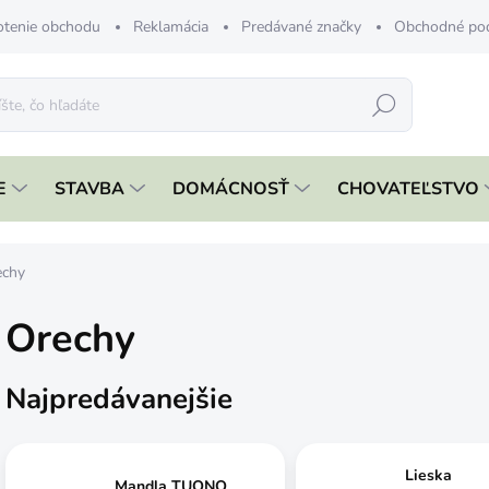
tenie obchodu
Reklamácia
Predávané značky
Obchodné po
Hľadať
E
STAVBA
DOMÁCNOSŤ
CHOVATEĽSTVO
echy
Orechy
Najpredávanejšie
Lieska
Mandla TUONO