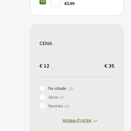
2-3 dní 170g
€0,99
CENA
€
12
€
35
Na sklade
1
Akcia
0
Novinka
0
ROZBALIŤ FILTER