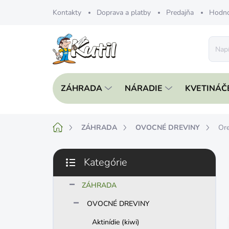
Prejsť
Kontakty
Doprava a platby
Predajňa
Hodno
na
obsah
ZÁHRADA
NÁRADIE
KVETINÁČ
Domov
ZÁHRADA
OVOCNÉ DREVINY
Or
B
Kategórie
o
Preskočiť
č
kategórie
n
ZÁHRADA
ý
OVOCNÉ DREVINY
p
a
Aktinídie (kiwi)