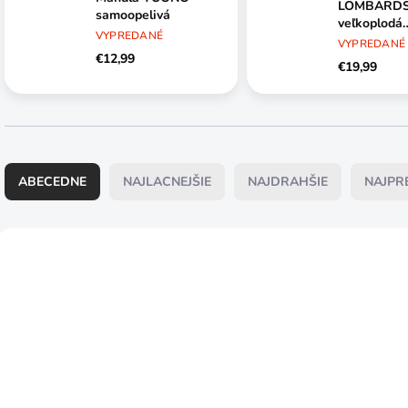
LOMBARD
samoopelivá
veľkoplodá
VYPREDANÉ
samoopeliv
VYPREDANÉ
€12,99
€19,99
R
a
ABECEDNE
NAJLACNEJŠIE
NAJDRAHŠIE
NAJPR
d
e
n
V
i
ý
e
p
p
i
r
s
o
p
d
r
u
o
VYPREDANÉ
SKLADOM
k
d