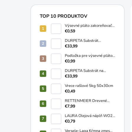
TOP 10 PRODUKTOV
Výsevné pláto zakoreňovač
10 buniek
€0,59
DURPETA Substrát
záhradnícky univerzálny
€33,99
250L
Podložka pre výsevné pláto
58x38cm
€0,99
DURPETA Substrát na
trávnik 250L
€33,99
Vrece rašlové 5kg 50x30cm
€0,49
RETTENMEIER Drevené
pelety ENplusA1 HD+ 15kg
€7,99
LAURA Olejová náplň WO2
120g
€0,79
Versele-Laga Kŕmna zmes