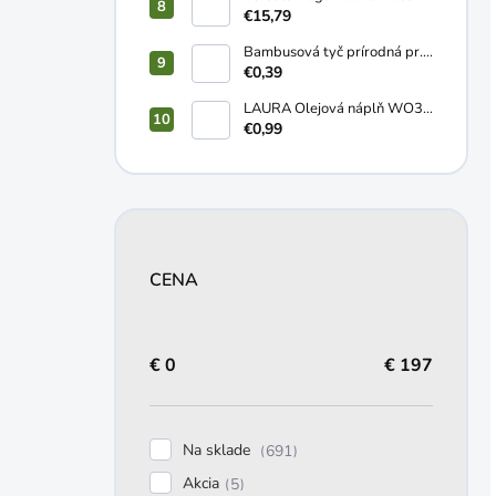
NOSNICE sypká 20kg
€15,79
Bambusová tyč prírodná pr.
10-12mm 1,2m
€0,39
LAURA Olejová náplň WO3
2-3 dní 170g
€0,99
CENA
€
0
€
197
Na sklade
691
Akcia
5