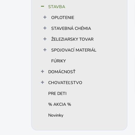
n
STAVBA
e
l
OPLOTENIE
STAVEBNÁ CHÉMIA
ŽELEZIARSKY TOVAR
SPOJOVACÍ MATERIÁL
FÚRIKY
DOMÁCNOSŤ
CHOVATEĽSTVO
PRE DETI
% AKCIA %
Novinky