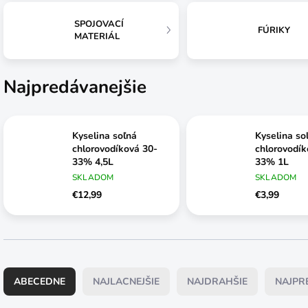
SPOJOVACÍ
FÚRIKY
MATERIÁL
Najpredávanejšie
Kyselina soľná
Kyselina so
chlorovodíková 30-
chlorovodík
33% 4,5L
33% 1L
SKLADOM
SKLADOM
€12,99
€3,99
R
a
ABECEDNE
NAJLACNEJŠIE
NAJDRAHŠIE
NAJPR
d
e