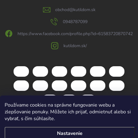
obchod
@
kutildom.sk
0948787099
https://www.facebook.com/profile.php?id=61583720870742
kutildom.sk/
Používame cookies na správne fungovanie webu a
zlepšovanie ponuky. Môžete ich prijať, odmietnuť alebo si
vybrať, s čím súhlasíte.
Copyright 2026
kutildom.sk
. Všetky práva vyhradené.
Upraviť nastavenie
cookies
Nastavenie
Vytvoril Shoptet