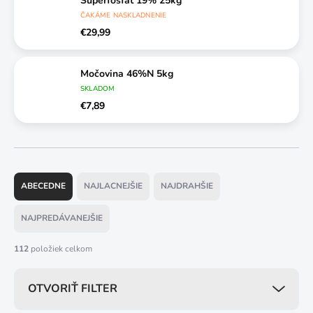
Superfosfát 19% 25kg
ČAKÁME NASKLADNENIE
€29,99
Močovina 46%N 5kg
SKLADOM
€7,89
R
a
ABECEDNE
NAJLACNEJŠIE
NAJDRAHŠIE
d
e
NAJPREDÁVANEJŠIE
n
i
112
položiek celkom
e
p
OTVORIŤ FILTER
r
o