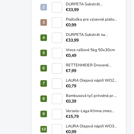
DURPETA Substrát
záhradnícky univerzálny
€33,99
250L
Podložka pre výsevné pláto
58x38cm
€0,99
DURPETA Substrát na
trávnik 250L
€33,99
Vrece rašlové 5kg 50x30cm
€0,49
RETTENMEIER Drevené
pelety ENplusA1 HD+ 15kg
€7,99
LAURA Olejová náplň WO2
120g
€0,79
Bambusová tyč prírodná pr.
10-12mm 1,2m
€0,39
Versele-Laga Kŕmna zmes
NOSNICE sypká 20kg
€15,79
LAURA Olejová náplň WO3
2-3 dní 170g
€0,99