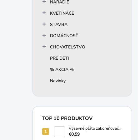
NÁRADIE
KVETINÁČE
STAVBA
DOMÁCNOSŤ
CHOVATEĽSTVO
PRE DETI
% AKCIA %
Novinky
TOP 10 PRODUKTOV
Výsevné pláto zakoreňovač
10 buniek
€0,59