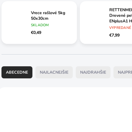
RETTENME
Vrece rašlové 5kg
Drevené pe
50x30cm
ENplusA1 
SKLADOM
VYPREDANÉ
€0,49
€7,99
R
a
ABECEDNE
NAJLACNEJŠIE
NAJDRAHŠIE
NAJPR
d
e
n
V
i
ý
e
p
p
i
r
s
o
p
d
r