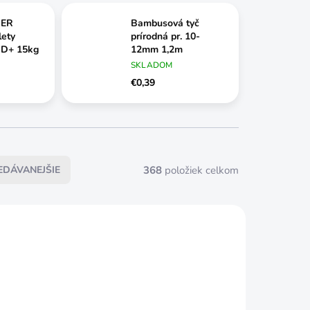
IER
Bambusová tyč
lety
prírodná pr. 10-
HD+ 15kg
12mm 1,2m
SKLADOM
€0,39
368
položiek celkom
EDÁVANEJŠIE