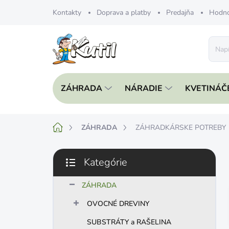
Prejsť
Kontakty
Doprava a platby
Predajňa
Hodno
na
obsah
ZÁHRADA
NÁRADIE
KVETINÁČ
Domov
ZÁHRADA
ZÁHRADKÁRSKE POTREBY
B
Kategórie
o
Preskočiť
č
kategórie
n
ZÁHRADA
ý
OVOCNÉ DREVINY
p
a
SUBSTRÁTY a RAŠELINA