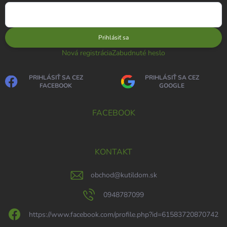
Prihlásiť sa
Nová registrácia
Zabudnuté heslo
PRIHLÁSIŤ SA CEZ
PRIHLÁSIŤ SA CEZ
FACEBOOK
GOOGLE
FACEBOOK
KONTAKT
obchod
@
kutildom.sk
0948787099
https://www.facebook.com/profile.php?id=61583720870742