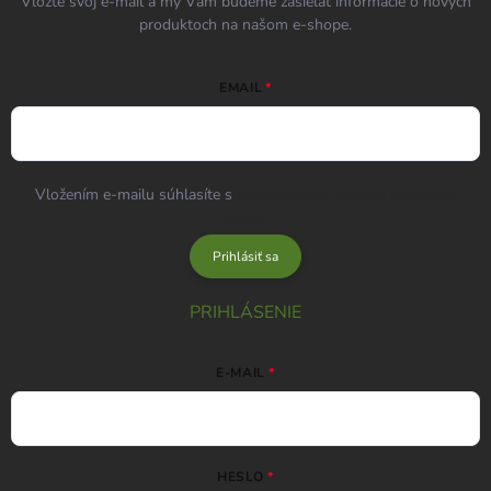
Vložte svoj e-mail a my Vám budeme zasielať informácie o nových
produktoch na našom e-shope.
EMAIL
Vložením e-mailu súhlasíte s
podmienkami ochrany osobných
údajov
Prihlásiť sa
PRIHLÁSENIE
E-MAIL
HESLO