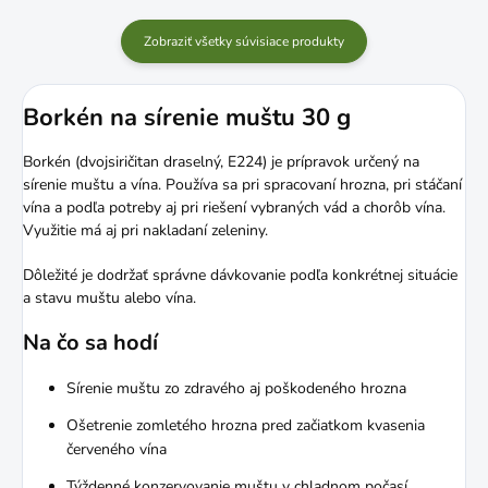
Zobraziť všetky súvisiace produkty
Borkén na sírenie muštu 30 g
Borkén (dvojsiričitan draselný, E224) je prípravok určený na
sírenie muštu a vína. Používa sa pri spracovaní hrozna, pri stáčaní
vína a podľa potreby aj pri riešení vybraných vád a chorôb vína.
Využitie má aj pri nakladaní zeleniny.
Dôležité je dodržať správne dávkovanie podľa konkrétnej situácie
a stavu muštu alebo vína.
Na čo sa hodí
Sírenie muštu zo zdravého aj poškodeného hrozna
Ošetrenie zomletého hrozna pred začiatkom kvasenia
červeného vína
Týždenné konzervovanie muštu v chladnom počasí