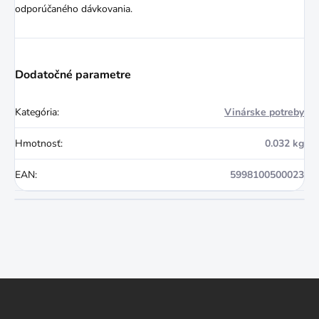
odporúčaného dávkovania.
Dodatočné parametre
Kategória
:
Vinárske potreby
Hmotnosť
:
0.032 kg
EAN
:
5998100500023
Z
á
p