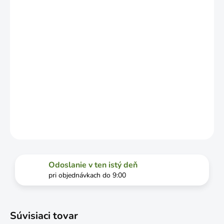
VYŤAŽENOSTI
DOPRAVCU.
MOŽNOSTI
DORUČENIA
−
+
Pridať do košíka
DETAILNÉ INFORMÁCIE
OPÝTAŤ SA
STRÁŽIŤ
Odoslanie v ten istý deň
pri objednávkach do 9:00
Súvisiaci tovar