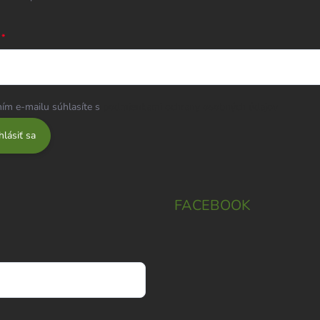
ím e-mailu súhlasíte s
podmienkami ochrany osobných údajov
hlásiť sa
FACEBOOK