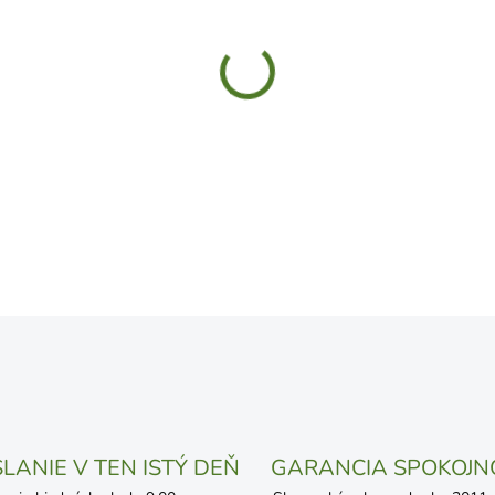
UVEDENÝ DÁTUM JE NAJPRAV
LÍŠIŤ V ZÁVISLOSTI OD VYŤA
MOŽNOSTI DORUČENIA
−
+
DETAILNÉ INFORMÁCIE
OPÝTAŤ SA
STRÁŽIŤ
LANIE V TEN ISTÝ DEŇ
GARANCIA SPOKOJN