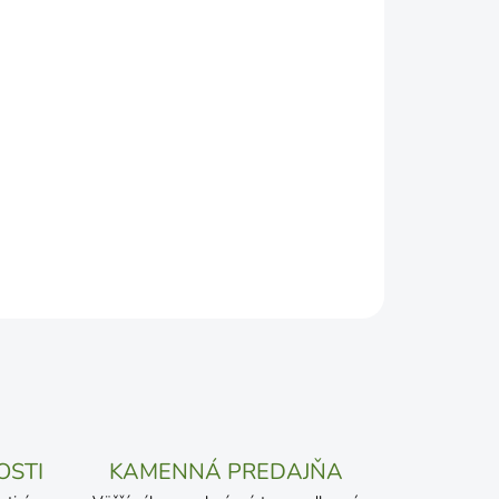
DEPODOBNEJŠÍ TERMÍN DORUČENIA, NO MÔŽE SA
ŽENOSTI DOPRAVCU.
Pridať do košíka
OSTI
KAMENNÁ PREDAJŇA