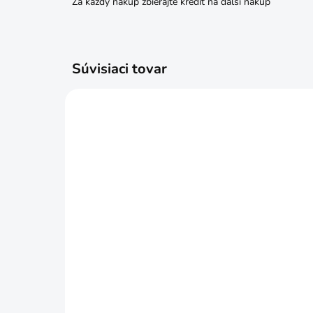
Za každý nákup zbierajte kredit na ďalší nákup
Súvisiaci tovar
SKLADOM
Barel plastový 50l HDPE
IBA
otvor 195mm
daž
€39,99
€1