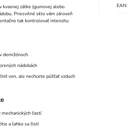
EAN
:
v kvasnej zátke (gumovej alebo
ádobu. Priesvitné sklo vám zároveň
entačne tak kontrolovať intenzitu
 v demižónoch
vorených nádobách
ľniť von, ale nechcete púšťať vzduch
te
z mechanických častí
ie a ľahko sa čistí