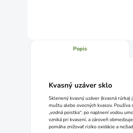
Do košíka
Popis
Kvasný uzáver sklo
Sklenený kvasný uzáver (kvasná rúrka) 
muštu alebo ovocných kvasov. Používa 
„vodná poistka“: po naplnení vodou umož
vzniká pri kvasení, a zároveň obmedzuj
pomáha znižovať riziko oxidácie a nežia