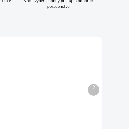
tisíce
Väčší výber, osobný prístup a odborné
poradenstvo
Ďalší
produkt
ADOM
SKLADOM
Sud plastový 350L červený
€54,99
Do košíka