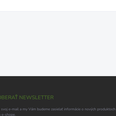
BERAŤ NEWSLETTER
 svoj e-mail a my Vám budeme zasielať informácie o nových produktoch
 e-shope.