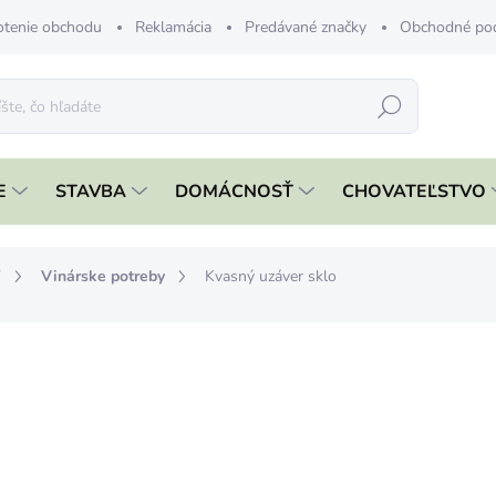
tenie obchodu
Reklamácia
Predávané značky
Obchodné po
Hľadať
E
STAVBA
DOMÁCNOSŤ
CHOVATEĽSTVO
Y
Vinárske potreby
Kvasný uzáver sklo
nia
€2,29
€1,86 bez DPH
Jednotková
SKLADOM
cena:
MÔŽEME DORUČIŤ DO:
11.8.