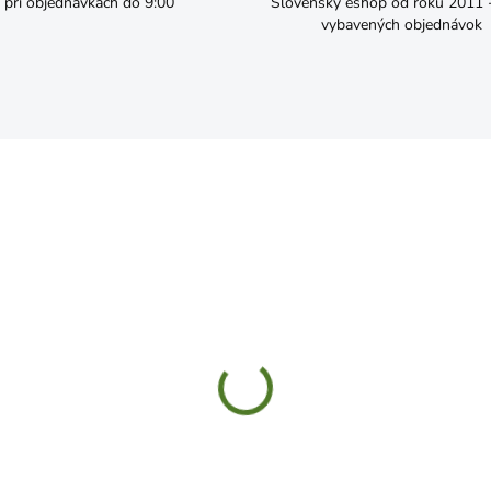
pri objednávkach do 9:00
Slovenský eshop od roku 2011 - 
vybavených objednávok
SKLADOM
SKL
S Podstavec pod sud na
Ventil 3/4" na IBC sud na
ďovú vodu
vodu
8,49
€10,99