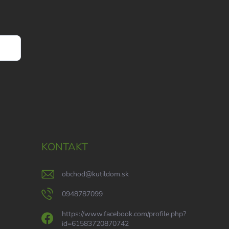
KONTAKT
obchod
@
kutildom.sk
0948787099
https://www.facebook.com/profile.php?
id=61583720870742