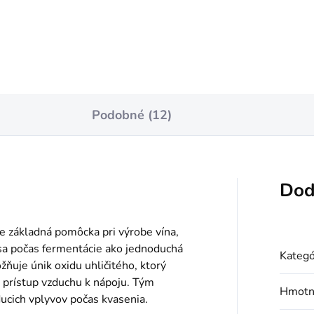
Do košíka
Do košíka
Podobné (12)
Dod
je základná pomôcka pri výrobe vína,
sa počas fermentácie ako jednoduchá
Kategó
ňuje únik oxidu uhličitého, ktorý
e prístup vzduchu k nápoju. Tým
Hmotn
ducich vplyvov počas kvasenia.