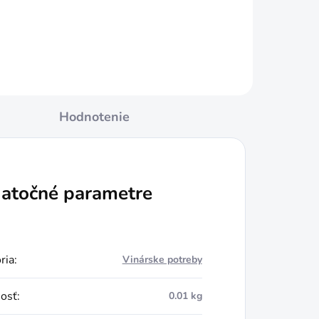
Hodnotenie
atočné parametre
ria
:
Vinárske potreby
osť
:
0.01 kg