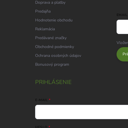
Doprava a platby
Predajňa
EMAIL
Hodnotenie obchodu
Reklamácia
Predávané značky
Vložen
Obchodné podmienky
Pri
Ochrana osobných údajov
Bonusový program
PRIHLÁSENIE
E-MAIL
HESLO