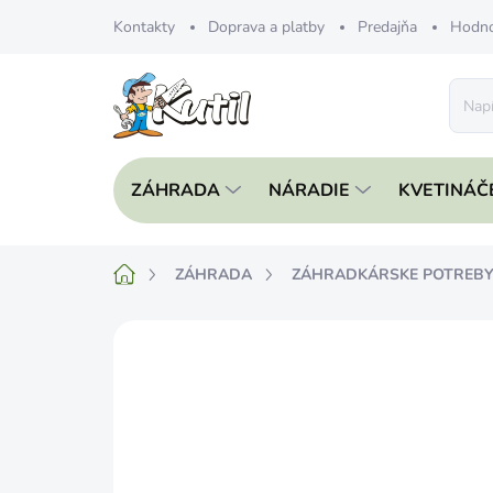
Prejsť
Kontakty
Doprava a platby
Predajňa
Hodno
na
obsah
ZÁHRADA
NÁRADIE
KVETINÁČ
Domov
ZÁHRADA
ZÁHRADKÁRSKE POTREB
Neohodnotené
Podrobnosti hodnote