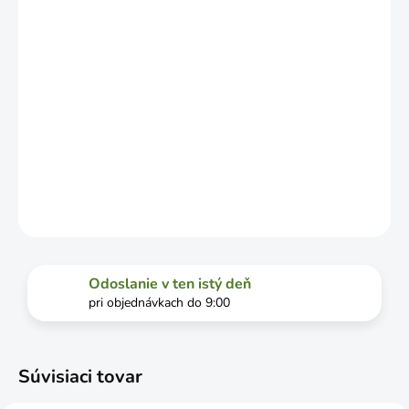
DOPRAVCU.
MOŽNOSTI
DORUČENIA
−
+
Pridať do košíka
DETAILNÉ INFORMÁCIE
OPÝTAŤ SA
STRÁŽIŤ
Odoslanie v ten istý deň
pri objednávkach do 9:00
Súvisiaci tovar