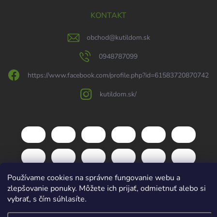
KONTAKT
obchod
@
kutildom.sk
0948787099
https://www.facebook.com/profile.php?id=61583720870742
kutildom.sk/
Používame cookies na správne fungovanie webu a
zlepšovanie ponuky. Môžete ich prijať, odmietnuť alebo si
vybrať, s čím súhlasíte.
Copyright 2026
kutildom.sk
. Všetky práva vyhradené.
Upraviť nastavenie