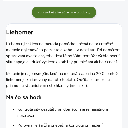
Zobraziť všetky súvisiace produkty
Liehomer
Liehomer je sklenená meracia pomôcka určená na orientačné
meranie objemového percenta alkoholu v destiláte. Pri domácom
spracovaní ovocia a výrobe destilátov Vám pomôže rýchlo overiť
silu nápoja a udržať výsledok stabilný pri miešaní alebo riedení.
Meranie je najpresnejšie, keď má meraná kvapalina 20 C, pretože
liehomer je kalibrovaný na túto teplotu. Odčítanie prebieha
priamo na stupnici v mieste hladiny (menisku).
Na čo sa hodí
Kontrola sily destilátu pri domácom aj remeselnom
spracovaní
Porovnanie šarží a priebežná kontrola pri riedení