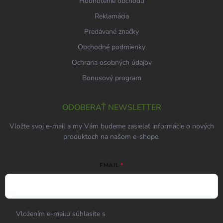
Hodnotenie obchodu
Reklamácia
Predávané značky
Obchodné podmienky
Ochrana osobných údajov
Bonusový program
ODOBERAŤ NEWSLETTER
Vložte svoj e-mail a my Vám budeme zasielať informácie o nových
produktoch na našom e-shope.
EMAIL
Vložením e-mailu súhlasíte s
podmienkami ochrany osobných