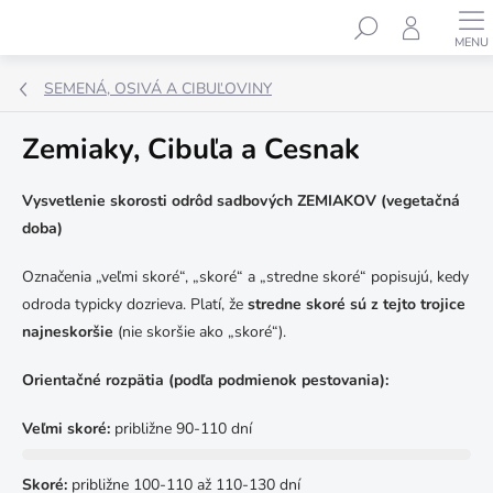
Prejsť
Hľadať
na
obsah
SEMENÁ, OSIVÁ A CIBUĽOVINY
Zemiaky, Cibuľa a Cesnak
Vysvetlenie skorosti odrôd sadbových ZEMIAKOV (vegetačná
doba)
Označenia „veľmi skoré“, „skoré“ a „stredne skoré“ popisujú, kedy
odroda typicky dozrieva. Platí, že
stredne skoré sú z tejto trojice
najneskoršie
(nie skoršie ako „skoré“).
Orientačné rozpätia (podľa podmienok pestovania):
Veľmi skoré:
približne 90-110 dní
Skoré:
približne 100-110 až 110-130 dní