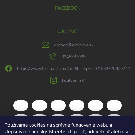
FACEBOOK
KONTAKT
obchod
@
kutildom.sk
0948787099
https://www.facebook.com/profile.php?id=61583720870742
kutildom.sk/
Používame cookies na správne fungovanie webu a
zlepšovanie ponuky. Môžete ich prijať, odmietnuť alebo si