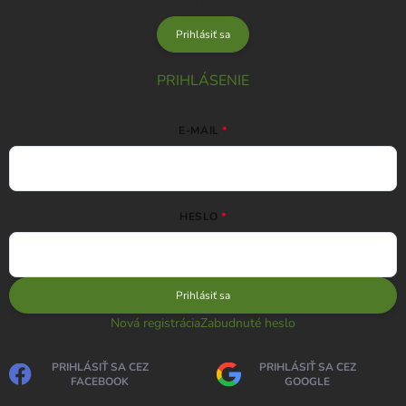
údajov
Prihlásiť sa
PRIHLÁSENIE
E-MAIL
HESLO
Prihlásiť sa
Nová registrácia
Zabudnuté heslo
PRIHLÁSIŤ SA CEZ
PRIHLÁSIŤ SA CEZ
FACEBOOK
GOOGLE