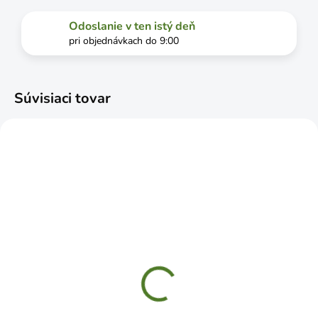
Odoslanie v ten istý deň
pri objednávkach do 9:00
Súvisiaci tovar
SKLADOM
SKLADOM
WOZ140HS konzola
WSL175 Konzola s
dekoratívna kovaná
oblúkovou vzperou
140x110 strieborná
175x125 biela
€2,79
€1,49