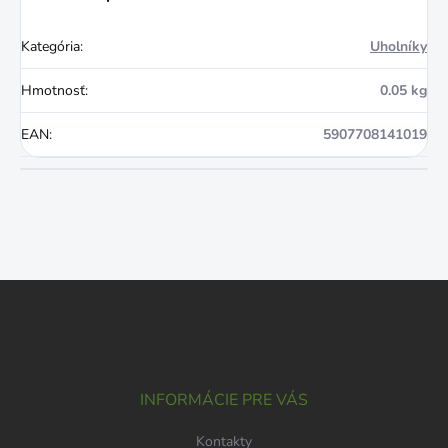
Kategória
:
Uholníky
Hmotnosť
:
0.05 kg
EAN
:
5907708141019
Z
á
p
ä
t
i
INFORMÁCIE PRE VÁS
e
Kontakty