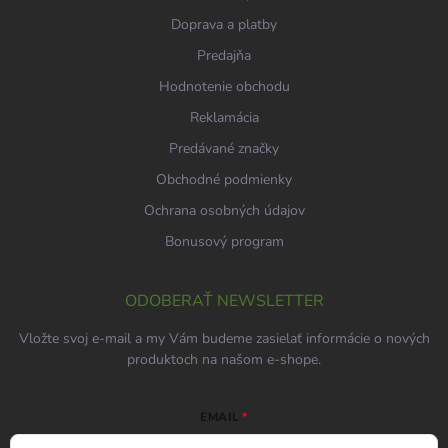
Doprava a platby
Predajňa
Hodnotenie obchodu
Reklamácia
Predávané značky
Obchodné podmienky
Ochrana osobných údajov
Bonusový program
ODOBERAŤ NEWSLETTER
Vložte svoj e-mail a my Vám budeme zasielať informácie o nových
produktoch na našom e-shope.
EMAIL