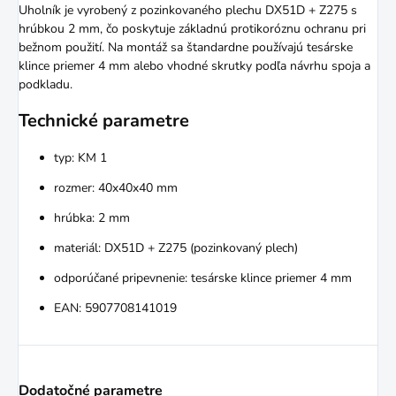
Uholník je vyrobený z pozinkovaného plechu DX51D + Z275 s
hrúbkou 2 mm, čo poskytuje základnú protikoróznu ochranu pri
bežnom použití. Na montáž sa štandardne používajú tesárske
klince priemer 4 mm alebo vhodné skrutky podľa návrhu spoja a
podkladu.
Technické parametre
typ: KM 1
rozmer: 40x40x40 mm
hrúbka: 2 mm
materiál: DX51D + Z275 (pozinkovaný plech)
odporúčané pripevnenie: tesárske klince priemer 4 mm
EAN: 5907708141019
Dodatočné parametre