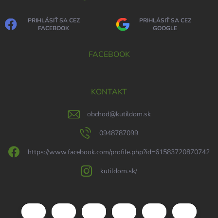
PRIHLÁSIŤ SA CEZ
PRIHLÁSIŤ SA CEZ
FACEBOOK
GOOGLE
FACEBOOK
KONTAKT
obchod
@
kutildom.sk
0948787099
https://www.facebook.com/profile.php?id=61583720870742
kutildom.sk/