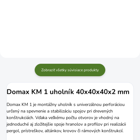
Do košíka
Do košíka
Zobraziť všetky súvisiace produkty
Domax KM 1 uholník 40x40x40x2 mm
Domax KM 1 je montážny uholník s univerzálnou perforáciou
určený na spevnenie a stabilizáciu spojov pri drevených
konštrukciách. Vďaka veľkému počtu otvorov je vhodný na
jednoduché aj zložitejšie spoje hranolov a profilov pri realizácii
pergol, prístreškov, altánkov, krovov či rámových konštrukcií.