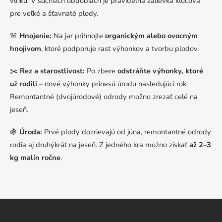
vlhkú. V suchších obdobiach je pravidelná zálievka kľúčová
pre veľké a šťavnaté plody.
🌸
Hnojenie:
Na jar prihnojte
organickým alebo ovocným
hnojivom
, ktoré podporuje rast výhonkov a tvorbu plodov.
✂️
Rez a starostlivosť:
Po zbere
odstráňte výhonky, ktoré
už rodili
– nové výhonky prinesú úrodu nasledujúci rok.
Remontantné (dvojúrodové) odrody možno zrezať celé na
jeseň.
🍇
Úroda:
Prvé plody dozrievajú od júna, remontantné odrody
rodia aj druhýkrát na jeseň. Z jedného kra možno získať
až 2–3
kg malín ročne
.
Z
á