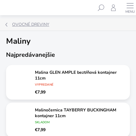
Prejsť
Hľadať
na
obsah
OVOCNÉ DREVINY
Maliny
Najpredávanejšie
Malina GLEN AMPLE beztŕňová kontajner
11cm
VYPREDANÉ
€7,99
Malinočernica TAYBERRY BUCKINGHAM
kontajner 11cm
SKLADOM
€7,99