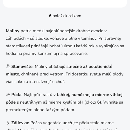
6
položiek celkom
O
v
l
Maliny
patria medzi najobľúbenejšie drobné ovocie v
á
záhradách – sú sladké, voňavé a plné vitamínov. Pri správnej
d
a
starostlivosti prinášajú bohatú úrodu každý rok a vynikajúco sa
c
hodia na priamy konzum aj na spracovanie.
i
e
🌞
Stanovište:
Maliny obľubujú
slnečné až polotienisté
p
r
miesto
, chránené pred vetrom. Pri dostatku svetla majú plody
v
viac cukru a intenzívnejšiu chuť.
k
y
🌱
Pôda:
Najlepšie rastú v
ľahkej, humóznej a mierne vlhkej
v
ý
pôde
s neutrálnym až mierne kyslým pH (okolo 6). Vyhnite sa
p
premokreným alebo ťažkým pôdam.
i
s
u
💧
Zálievka:
Počas vegetácie udržujte pôdu stále mierne