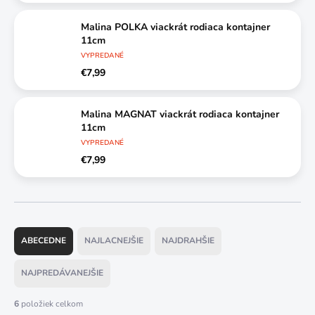
Malina POLKA viackrát rodiaca kontajner
11cm
VYPREDANÉ
€7,99
Malina MAGNAT viackrát rodiaca kontajner
11cm
VYPREDANÉ
€7,99
R
a
ABECEDNE
NAJLACNEJŠIE
NAJDRAHŠIE
d
e
NAJPREDÁVANEJŠIE
n
i
6
položiek celkom