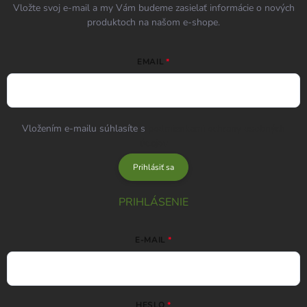
Vložte svoj e-mail a my Vám budeme zasielať informácie o nových
produktoch na našom e-shope.
EMAIL
Vložením e-mailu súhlasíte s
podmienkami ochrany osobných
údajov
Prihlásiť sa
PRIHLÁSENIE
E-MAIL
HESLO