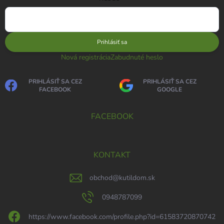
Prihlásiť sa
Nová registrácia
Zabudnuté heslo
PRIHLÁSIŤ SA CEZ
PRIHLÁSIŤ SA CEZ
FACEBOOK
GOOGLE
FACEBOOK
KONTAKT
obchod
@
kutildom.sk
0948787099
https://www.facebook.com/profile.php?id=61583720870742