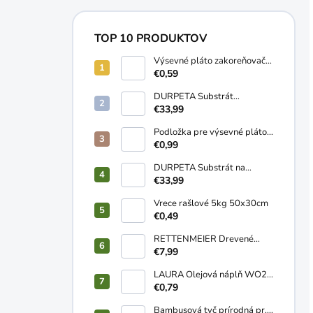
TOP 10 PRODUKTOV
Výsevné pláto zakoreňovač
10 buniek
€0,59
DURPETA Substrát
záhradnícky univerzálny
€33,99
250L
Podložka pre výsevné pláto
58x38cm
€0,99
DURPETA Substrát na
trávnik 250L
€33,99
Vrece rašlové 5kg 50x30cm
€0,49
RETTENMEIER Drevené
pelety ENplusA1 HD+ 15kg
€7,99
LAURA Olejová náplň WO2
120g
€0,79
Bambusová tyč prírodná pr.