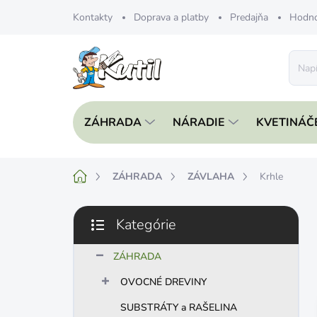
Prejsť
Kontakty
Doprava a platby
Predajňa
Hodno
na
obsah
ZÁHRADA
NÁRADIE
KVETINÁČ
Domov
ZÁHRADA
ZÁVLAHA
Krhle
B
Kategórie
o
Preskočiť
č
kategórie
n
ZÁHRADA
ý
OVOCNÉ DREVINY
p
a
SUBSTRÁTY a RAŠELINA