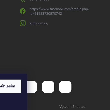
https://www.facebook.com/profile.php?
id=61583720870742
kutildom.sk/
Súhlasím
Vytvoril Shoptet