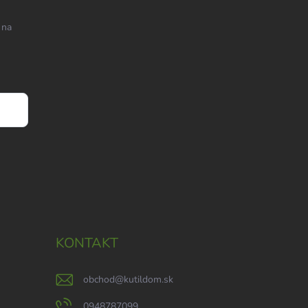
 na
KONTAKT
obchod
@
kutildom.sk
0948787099