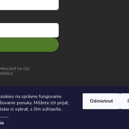
PRIHLÁSIŤ SA CEZ
GOOGLE
ookies na správne fungovanie
Odmietnuť
šovanie ponuky. Môžete ich prijať,
ebo si vybrať, s čím súhlasíte.
ie
praviť nastavenie cookies