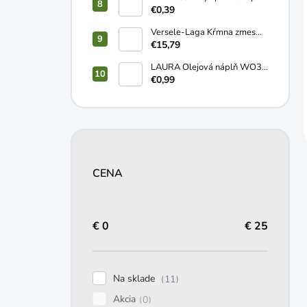
10-12mm 1,2m
€0,39
Versele-Laga Kŕmna zmes
NOSNICE sypká 20kg
€15,79
LAURA Olejová náplň WO3
2-3 dní 170g
€0,99
CENA
€
0
€
25
Na sklade
11
Akcia
0