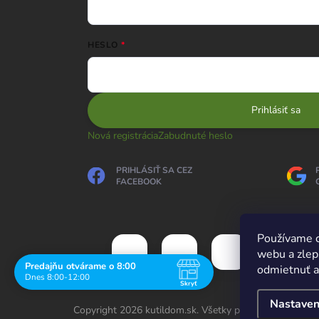
HESLO
Prihlásiť sa
Nová registrácia
Zabudnuté heslo
PRIHLÁSIŤ SA CEZ
FACEBOOK
Používame c
webu a zlep
Predajňu otvárame o 8:00
odmietnuť al
Dnes 8:00-12:00
Skryť
Navštívte nás osobne
Nastaven
Copyright 2026
kutildom.sk
. Všetky práva vyhradené.
U