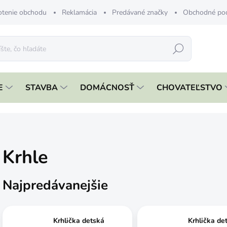
tenie obchodu
Reklamácia
Predávané značky
Obchodné po
Hľadať
E
STAVBA
DOMÁCNOSŤ
CHOVATEĽSTVO
Krhle
Najpredávanejšie
Krhlička detská
Krhlička de