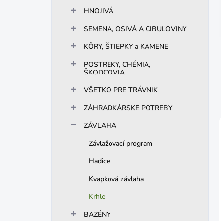
n
HNOJIVÁ
e
l
SEMENÁ, OSIVÁ A CIBUĽOVINY
KÔRY, ŠTIEPKY a KAMENE
POSTREKY, CHÉMIA,
ŠKODCOVIA
VŠETKO PRE TRÁVNIK
ZÁHRADKÁRSKE POTREBY
ZÁVLAHA
Závlažovací program
Hadice
Kvapková závlaha
Krhle
BAZÉNY