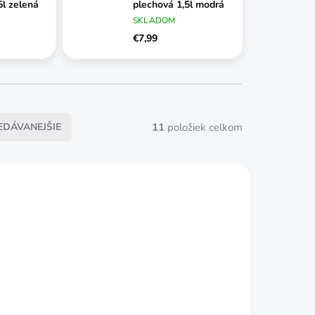
5l zelená
plechová 1,5l modrá
SKLADOM
€7,99
11
položiek celkom
EDÁVANEJŠIE
SKLADOM
SKLADOM
rhla kovová
Krhla spring