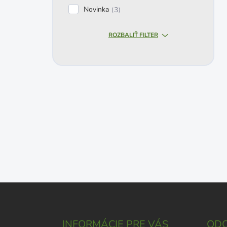
Novinka
3
ROZBALIŤ FILTER
Z
á
p
ä
INFORMÁCIE PRE VÁS
ODO