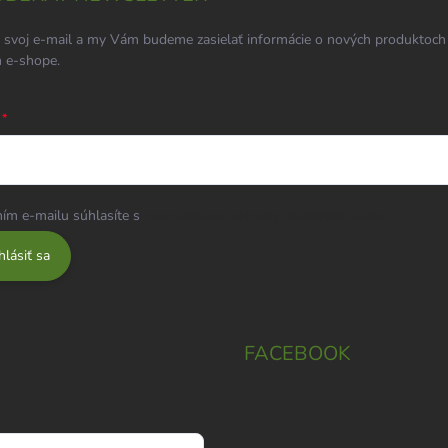
 svoj e-mail a my Vám budeme zasielať informácie o nových produktoch
 e-shope.
ím e-mailu súhlasíte s
podmienkami ochrany osobných údajov
hlásiť sa
FACEBOOK