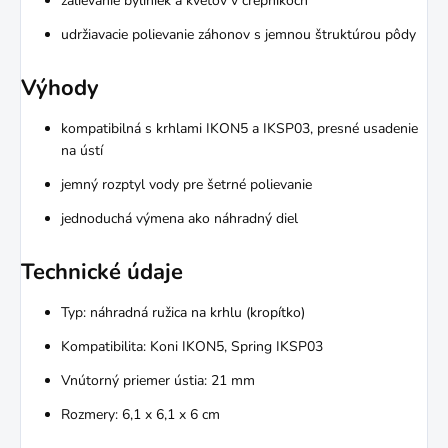
zalievanie byliniek a kvetov v črepníkoch
udržiavacie polievanie záhonov s jemnou štruktúrou pôdy
Výhody
kompatibilná s krhlami IKON5 a IKSP03, presné usadenie
na ústí
jemný rozptyl vody pre šetrné polievanie
jednoduchá výmena ako náhradný diel
Technické údaje
Typ: náhradná ružica na krhlu (kropítko)
Kompatibilita: Koni IKON5, Spring IKSP03
Vnútorný priemer ústia: 21 mm
Rozmery: 6,1 x 6,1 x 6 cm