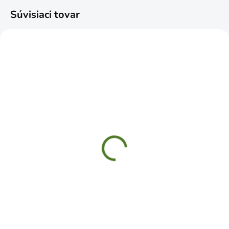
Súvisiaci tovar
SKLADOM
SKLADOM
Adaptér mosadzný s
GF Spojka priama na
vnútorným závitom
kvapkovú závlahu
3/4+1"
14x16mm 10ks
€4,19
€8,49
Do košíka
Do košíka