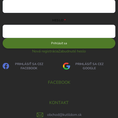
HESLO
Prihlásiť sa
Nová registrácia
Zabudnuté heslo
PRIHLÁSIŤ SA CEZ
PRIHLÁSIŤ SA CEZ
FACEBOOK
GOOGLE
FACEBOOK
KONTAKT
obchod
@
kutildom.sk