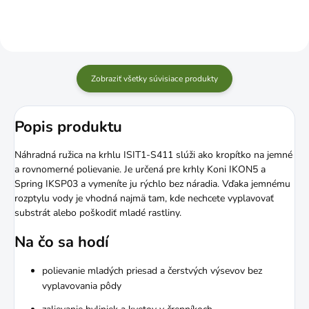
Zobraziť všetky súvisiace produkty
Popis produktu
Náhradná ružica na krhlu ISIT1-S411 slúži ako kropítko na jemné
a rovnomerné polievanie. Je určená pre krhly Koni IKON5 a
Spring IKSP03 a vymeníte ju rýchlo bez náradia. Vďaka jemnému
rozptylu vody je vhodná najmä tam, kde nechcete vyplavovať
substrát alebo poškodiť mladé rastliny.
Na čo sa hodí
polievanie mladých priesad a čerstvých výsevov bez
vyplavovania pôdy