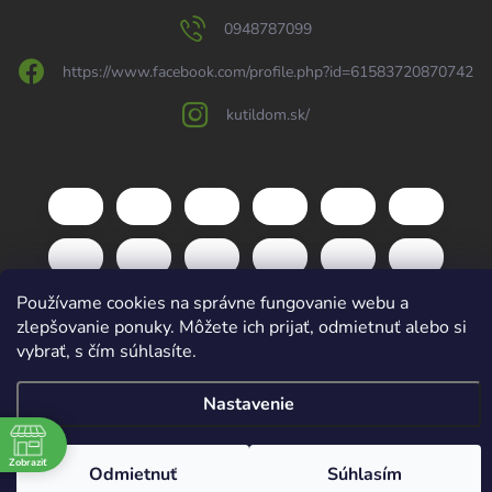
0948787099
https://www.facebook.com/profile.php?id=61583720870742
kutildom.sk/
Používame cookies na správne fungovanie webu a
zlepšovanie ponuky. Môžete ich prijať, odmietnuť alebo si
vybrať, s čím súhlasíte.
Copyright 2026
kutildom.sk
. Všetky práva vyhradené.
Upraviť nastavenie
Nastavenie
cookies
Vytvoril Shoptet
Zobraziť
Odmietnuť
Súhlasím