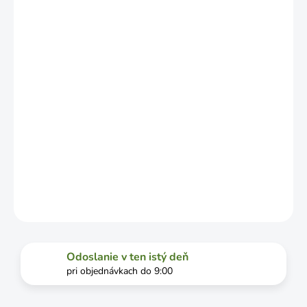
LÍŠIŤ V
ZÁVISLOSTI
OD
VYŤAŽENOSTI
DOPRAVCU.
MOŽNOSTI
DORUČENIA
−
+
Pridať do košíka
DETAILNÉ INFORMÁCIE
OPÝTAŤ SA
STRÁŽIŤ
Odoslanie v ten istý deň
pri objednávkach do 9:00