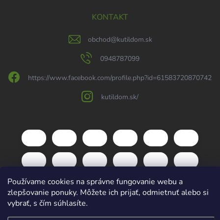
KONTAKT
obchod
@
kutildom.sk
0948787099
https://www.facebook.com/profile.php?id=61583720870742
kutildom.sk/
Používame cookies na správne fungovanie webu a
zlepšovanie ponuky. Môžete ich prijať, odmietnuť alebo si
vybrať, s čím súhlasíte.
Copyright 2026
kutildom.sk
. Všetky práva vyhradené.
Upraviť nastavenie