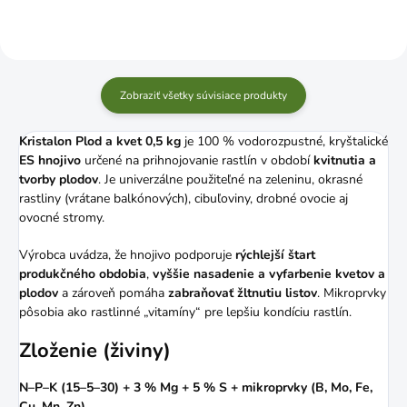
Zobraziť všetky súvisiace produkty
Kristalon Plod a kvet 0,5 kg
je 100 % vodorozpustné, kryštalické
ES hnojivo
určené na prihnojovanie rastlín v období
kvitnutia a
tvorby plodov
. Je univerzálne použiteľné na zeleninu, okrasné
rastliny (vrátane balkónových), cibuľoviny, drobné ovocie aj
ovocné stromy.
Výrobca uvádza, že hnojivo podporuje
rýchlejší štart
produkčného obdobia
,
vyššie nasadenie a vyfarbenie kvetov a
plodov
a zároveň pomáha
zabraňovať žltnutiu listov
. Mikroprvky
pôsobia ako rastlinné „vitamíny“ pre lepšiu kondíciu rastlín.
Zloženie (živiny)
N–P–K (15–5–30) + 3 % Mg + 5 % S + mikroprvky (B, Mo, Fe,
Cu, Mn, Zn)