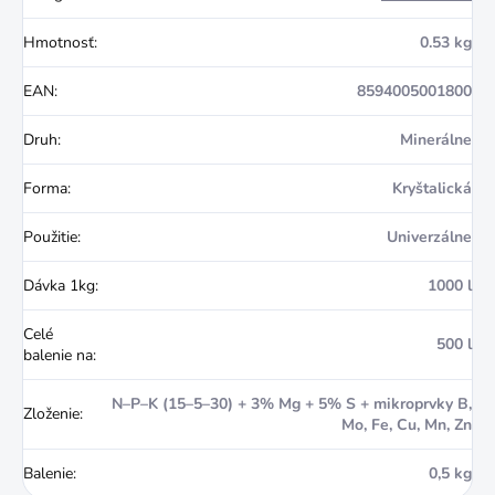
Hmotnosť
:
0.53 kg
EAN
:
8594005001800
Druh
:
Minerálne
Forma
:
Kryštalická
Použitie
:
Univerzálne
Dávka 1kg
:
1000 l
Celé
500 l
balenie na
:
N–P–K (15–5–30) + 3% Mg + 5% S + mikroprvky B,
Zloženie
:
Mo, Fe, Cu, Mn, Zn
Balenie
:
0,5 kg