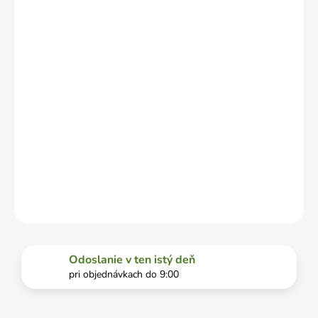
ZÁVISLOSTI
OD
VYŤAŽENOSTI
DOPRAVCU.
MOŽNOSTI
DORUČENIA
−
+
Pridať do košíka
DETAILNÉ INFORMÁCIE
OPÝTAŤ SA
STRÁŽIŤ
Odoslanie v ten istý deň
pri objednávkach do 9:00