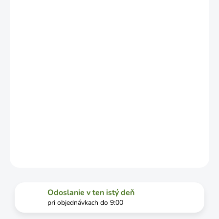
NO MÔŽE SA
LÍŠIŤ V
ZÁVISLOSTI
OD
VYŤAŽENOSTI
DOPRAVCU.
MOŽNOSTI
DORUČENIA
−
+
Pridať do košíka
DETAILNÉ INFORMÁCIE
OPÝTAŤ SA
STRÁŽIŤ
Odoslanie v ten istý deň
pri objednávkach do 9:00