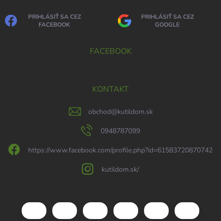
PRIHLÁSIŤ SA CEZ
PRIHLÁSIŤ SA CEZ
FACEBOOK
GOOGLE
FACEBOOK
KONTAKT
obchod
@
kutildom.sk
0948787099
https://www.facebook.com/profile.php?id=61583720870742
kutildom.sk/