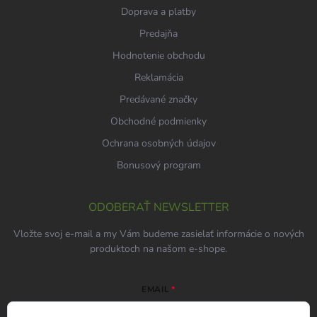
Doprava a platby
Predajňa
Hodnotenie obchodu
Reklamácia
Predávané značky
Obchodné podmienky
Ochrana osobných údajov
Bonusový program
ODOBERAŤ NEWSLETTER
Vložte svoj e-mail a my Vám budeme zasielať informácie o nových
produktoch na našom e-shope.
EMAIL