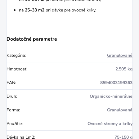
na
25–33 m2
pri dávke pre ovocné kríky.
Dodatočné parametre
Kategória
:
Granulované
Hmotnosť
:
2.505 kg
EAN
:
8594003199363
Druh
:
Organicko-minerálne
Forma
:
Granulovaná
Použitie
:
Ovocné stromy a kríky
Dávka na 1m2
:
75-150 g