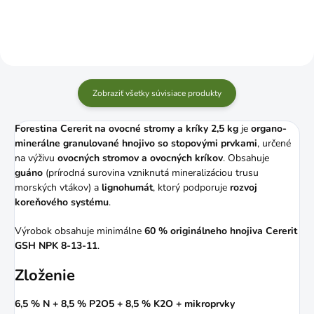
Zobraziť všetky súvisiace produkty
Forestina Cererit na ovocné stromy a kríky 2,5 kg
je
organo-
minerálne granulované hnojivo so stopovými prvkami
, určené
na výživu
ovocných stromov a ovocných kríkov
. Obsahuje
guáno
(prírodná surovina vzniknutá mineralizáciou trusu
morských vtákov) a
lignohumát
, ktorý podporuje
rozvoj
koreňového systému
.
Výrobok obsahuje minimálne
60 % originálneho hnojiva Cererit
GSH NPK 8-13-11
.
Zloženie
6,5 % N + 8,5 % P2O5 + 8,5 % K2O + mikroprvky