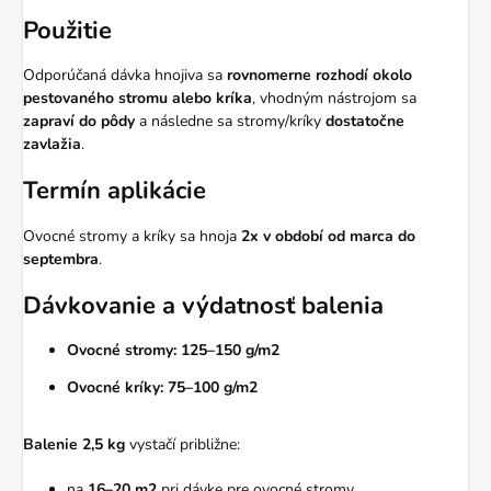
Použitie
Odporúčaná dávka hnojiva sa
rovnomerne rozhodí okolo
pestovaného stromu alebo kríka
, vhodným nástrojom sa
zapraví do pôdy
a následne sa stromy/kríky
dostatočne
zavlažia
.
Termín aplikácie
Ovocné stromy a kríky sa hnoja
2x v období od marca do
septembra
.
Dávkovanie a výdatnosť balenia
Ovocné stromy:
125–150 g/m2
Ovocné kríky:
75–100 g/m2
Balenie 2,5 kg
vystačí približne:
na
16–20 m2
pri dávke pre ovocné stromy,