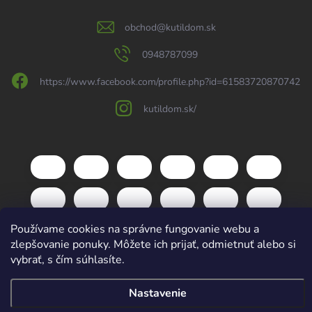
obchod
@
kutildom.sk
0948787099
https://www.facebook.com/profile.php?id=61583720870742
kutildom.sk/
Používame cookies na správne fungovanie webu a
zlepšovanie ponuky. Môžete ich prijať, odmietnuť alebo si
vybrať, s čím súhlasíte.
Copyright 2026
kutildom.sk
. Všetky práva vyhradené.
Upraviť nastavenie
Nastavenie
cookies