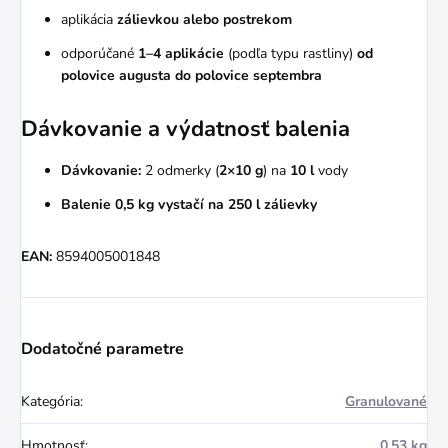
aplikácia
zálievkou alebo postrekom
odporúčané
1–4 aplikácie
(podľa typu rastliny)
od
polovice augusta do polovice septembra
Dávkovanie a výdatnosť balenia
Dávkovanie:
2 odmerky (
2×10 g
) na
10 l
vody
Balenie 0,5 kg vystačí na 250 l zálievky
EAN:
8594005001848
Dodatočné parametre
Kategória
:
Granulované
Hmotnosť
:
0.53 kg