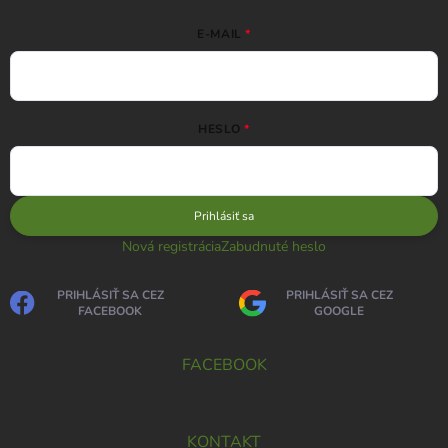
E-MAIL
HESLO
Prihlásiť sa
Nová registrácia
Zabudnuté heslo
PRIHLÁSIŤ SA CEZ
PRIHLÁSIŤ SA CEZ
FACEBOOK
GOOGLE
FACEBOOK
KONTAKT