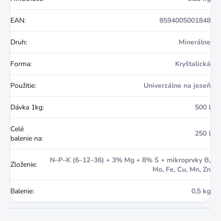
EAN
:
8594005001848
Druh
:
Minerálne
Forma
:
Kryštalická
Použitie
:
Univerzálne na jeseň
Dávka 1kg
:
500 l
Celé
250 l
balenie na
:
N–P–K (6–12–36) + 3% Mg + 8% S + mikroprvky B,
Zloženie
:
Mo, Fe, Cu, Mn, Zn
Balenie
:
0,5 kg