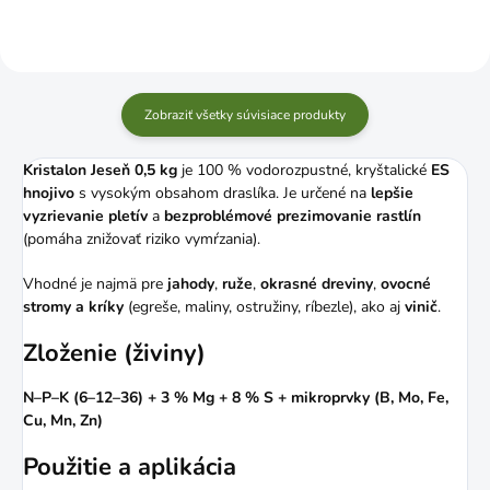
Zobraziť všetky súvisiace produkty
Kristalon Jeseň 0,5 kg
je 100 % vodorozpustné, kryštalické
ES
hnojivo
s vysokým obsahom draslíka. Je určené na
lepšie
vyzrievanie pletív
a
bezproblémové prezimovanie rastlín
(pomáha znižovať riziko vymŕzania).
Vhodné je najmä pre
jahody
,
ruže
,
okrasné dreviny
,
ovocné
stromy a kríky
(egreše, maliny, ostružiny, ríbezle), ako aj
vinič
.
Zloženie (živiny)
N–P–K (6–12–36) + 3 % Mg + 8 % S + mikroprvky (B, Mo, Fe,
Cu, Mn, Zn)
Použitie a aplikácia