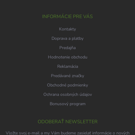
i
ä
k
e
t
y
v
i
INFORMÁCIE PRE VÁS
ý
e
p
Kontakty
i
s
Doprava a platby
u
Predajňa
Hodnotenie obchodu
Reklamácia
Predávané značky
Obchodné podmienky
Ochrana osobných údajov
Bonusový program
ODOBERAŤ NEWSLETTER
Vložte svoj e-mail a my Vám budeme zasielať informácie o nových