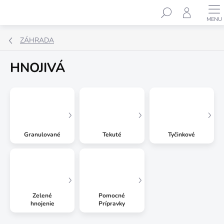
Prejsť
Hľadať
na
obsah
ZÁHRADA
HNOJIVÁ
Granulované
Tekuté
Tyčinkové
Zelené
Pomocné
hnojenie
Prípravky