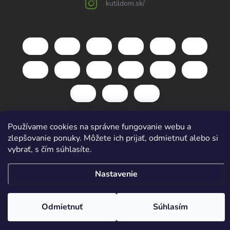
kutildom.sk/
Používame cookies na správne fungovanie webu a
Copyright 2026
kutildom.sk
. Všetky práva vyhradené.
Upraviť nastavenie
zlepšovanie ponuky. Môžete ich prijať, odmietnuť alebo si
cookies
vybrať, s čím súhlasíte.
Vytvoril Shoptet
Nastavenie
Odmietnuť
Súhlasím