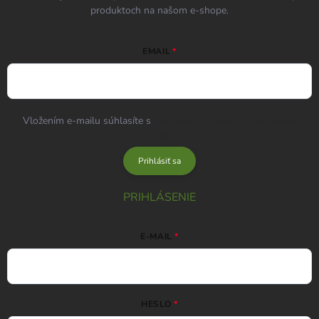
produktoch na našom e-shope.
EMAIL
Vložením e-mailu súhlasíte s
podmienkami ochrany osobných
údajov
Prihlásiť sa
PRIHLÁSENIE
E-MAIL
HESLO