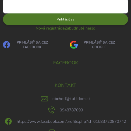
Prihlásiť sa
Nová registrácia
Zabudnuté heslo
PRIHLÁSIŤ SA CEZ
PRIHLÁSIŤ SA CEZ
FACEBOOK
GOOGLE
FACEBOOK
KONTAKT
obchod
@
kutildom.sk
0948787099
https://www.facebook.com/profile.php?id=61583720870742