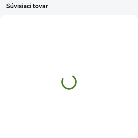
Súvisiaci tovar
SKLADOM
SKLADOM
Jabloň ŠAMPIÓN zimná
Jabloň IDARED zimná
podpník P14
podpník MM111
€11,99
€11,99
Do košíka
Do košíka