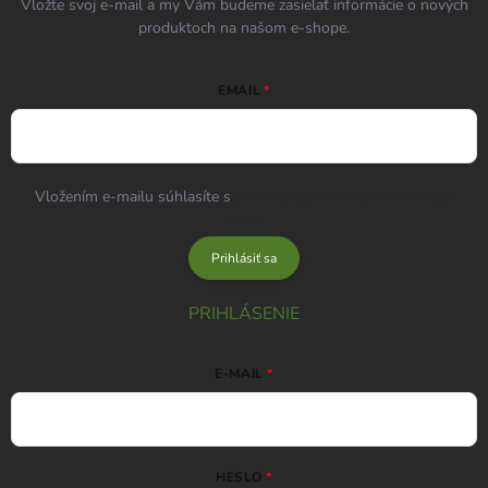
Vložte svoj e-mail a my Vám budeme zasielať informácie o nových
produktoch na našom e-shope.
EMAIL
Vložením e-mailu súhlasíte s
podmienkami ochrany osobných
údajov
Prihlásiť sa
PRIHLÁSENIE
E-MAIL
HESLO