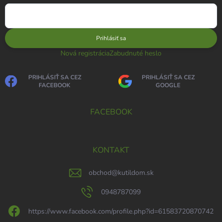
Prihlásiť sa
Nová registrácia
Zabudnuté heslo
PRIHLÁSIŤ SA CEZ
PRIHLÁSIŤ SA CEZ
FACEBOOK
GOOGLE
FACEBOOK
KONTAKT
obchod
@
kutildom.sk
0948787099
https://www.facebook.com/profile.php?id=61583720870742