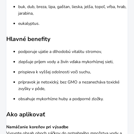
buk, dub, breza, lipa, gaštan, lieska, jelša, topoľ, vŕba, hrab,
jarabina,
eukalyptus.
Hlavné benefity
podporuje ujatie a dlhodobú vitalitu stromov,
zlepšuje príjem vody a živín vďaka mykorhíznej sieti,
prispieva k vyššej odolnosti voči suchu,
prípravok je netoxický, bez GMO a nezanecháva toxické
zvyšky v pôde,
obsahuje mykorhízne huby a podporné zložky.
Ako aplikovať
Namáčanie koreňov pri výsadbe
Vysypte obsah oboch sáčkov do potrebného množstva vody a