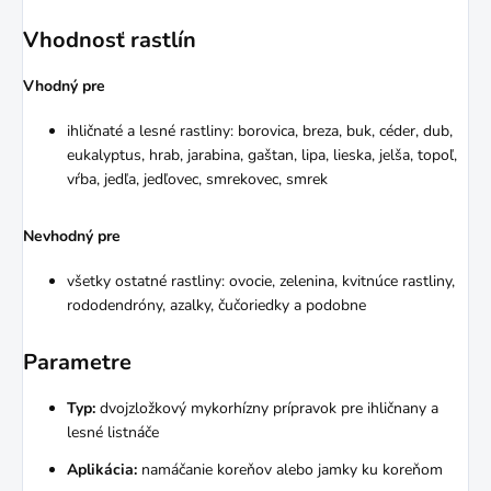
Vhodnosť rastlín
Vhodný pre
ihličnaté a lesné rastliny: borovica, breza, buk, céder, dub,
eukalyptus, hrab, jarabina, gaštan, lipa, lieska, jelša, topoľ,
vŕba, jedľa, jedľovec, smrekovec, smrek
Nevhodný pre
všetky ostatné rastliny: ovocie, zelenina, kvitnúce rastliny,
rododendróny, azalky, čučoriedky a podobne
Parametre
Typ:
dvojzložkový mykorhízny prípravok pre ihličnany a
lesné listnáče
Aplikácia:
namáčanie koreňov alebo jamky ku koreňom