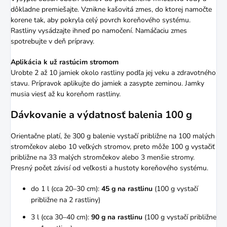
dôkladne premiešajte. Vznikne kašovitá zmes, do ktorej namočte
korene tak, aby pokryla celý povrch koreňového systému.
Rastliny vysádzajte ihneď po namočení. Namáčaciu zmes
spotrebujte v deň prípravy.
Aplikácia k už rastúcim stromom
Urobte 2 až 10 jamiek okolo rastliny podľa jej veku a zdravotného
stavu. Prípravok aplikujte do jamiek a zasypte zeminou. Jamky
musia viesť až ku koreňom rastliny.
Dávkovanie a výdatnosť balenia 100 g
Orientačne platí, že 300 g balenie vystačí približne na 100 malých
stromčekov alebo 10 veľkých stromov, preto môže 100 g vystačiť
približne na 33 malých stromčekov alebo 3 menšie stromy.
Presný počet závisí od veľkosti a hustoty koreňového systému.
do 1 l (cca 20–30 cm):
45 g na rastlinu
(100 g vystačí
približne na 2 rastliny)
3 l (cca 30–40 cm):
90 g na rastlinu
(100 g vystačí približne