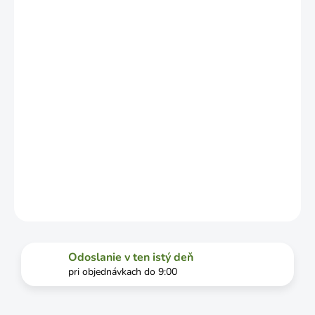
ZÁVISLOSTI
OD
VYŤAŽENOSTI
DOPRAVCU.
MOŽNOSTI
DORUČENIA
−
+
Pridať do košíka
DETAILNÉ INFORMÁCIE
OPÝTAŤ SA
STRÁŽIŤ
Odoslanie v ten istý deň
pri objednávkach do 9:00