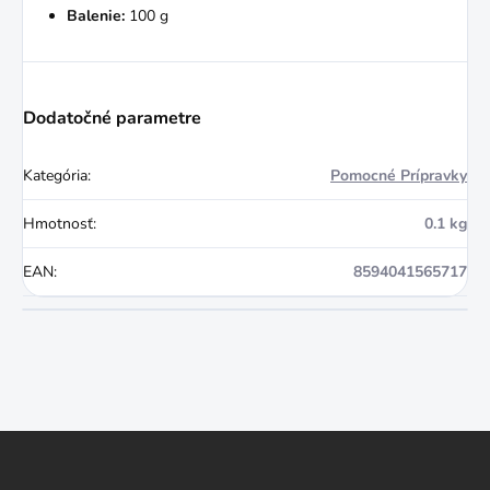
Balenie:
100 g
Dodatočné parametre
Kategória
:
Pomocné Prípravky
Hmotnosť
:
0.1 kg
EAN
:
8594041565717
Z
á
p