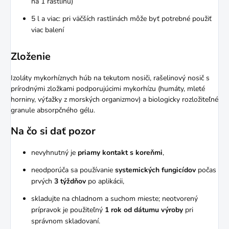
na 1 rastlinu)
5 l a viac: pri väčších rastlinách môže byť potrebné použiť
viac balení
Zloženie
Izoláty mykorhíznych húb na tekutom nosiči, rašelinový nosič s
prírodnými zložkami podporujúcimi mykorhízu (humáty, mleté
horniny, výťažky z morských organizmov) a biologicky rozložiteľné
granule absorpčného gélu.
Na čo si dať pozor
nevyhnutný je
priamy kontakt s koreňmi
,
neodporúča sa používanie
systemických fungicídov
počas
prvých
3 týždňov
po aplikácii,
skladujte na chladnom a suchom mieste; neotvorený
prípravok je použiteľný
1 rok od dátumu výroby
pri
správnom skladovaní.