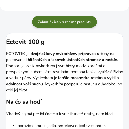
Zobraziť všetky súvisiace produkty
Ectovit 100 g
ECTOVIT® je
dvojzložkový mykorhízny prípravok
určený na
pestovanie
ihličnatých a lesných listnatých stromov a rastlín
.
Podporuje vznik mykorhíznej symbiózy medzi koreňmi a
prospešnými hubami, čím rastlinám pomáha lepšie využívať živiny
a vodu z pôdy. Výsledkom je
lepšia prosperita rastlín a vyššia
odolnosť voči suchu
. Mykorhíza podporuje rastlinu dlhodobo, po
celý jej život.
Na čo sa hodí
Vhodný najmä pre ihličnaté a lesné listnaté druhy, napríklad:
borovica, smrek, jedľa, smrekovec, jedľovec, céder,