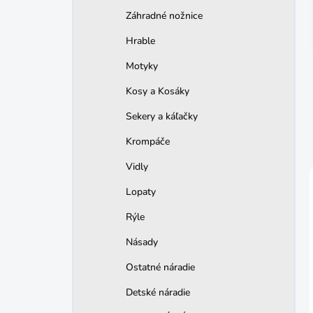
n
Záhradné nožnice
e
l
Hrable
Motyky
Kosy a Kosáky
Sekery a káľačky
Krompáče
Vidly
Lopaty
Rýle
Násady
Ostatné náradie
Detské náradie