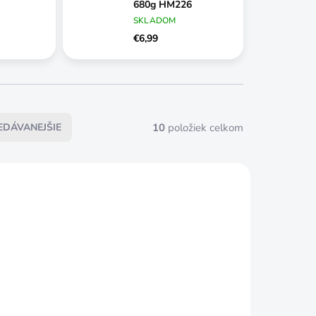
680g HM226
SKLADOM
€6,99
10
položiek celkom
EDÁVANEJŠIE
ČAKÁME
ČAKÁME
NASKLADNENIE
NASKLADNENIE
ladivo 2000g
Kladivo 300g