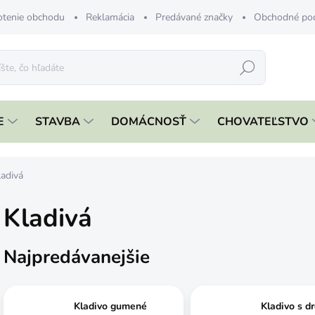
tenie obchodu
Reklamácia
Predávané značky
Obchodné po
Hľadať
E
STAVBA
DOMÁCNOSŤ
CHOVATEĽSTVO
ladivá
Kladivá
Najpredávanejšie
Kladivo gumené
Kladivo s d