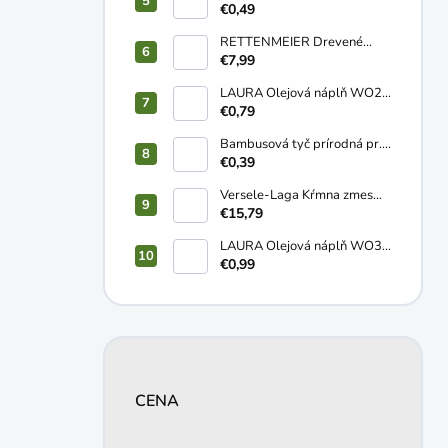
€0,49
RETTENMEIER Drevené
pelety ENplusA1 HD+ 15kg
€7,99
LAURA Olejová náplň WO2
120g
€0,79
Bambusová tyč prírodná pr.
10-12mm 1,2m
€0,39
Versele-Laga Kŕmna zmes
NOSNICE sypká 20kg
€15,79
LAURA Olejová náplň WO3
2-3 dní 170g
€0,99
CENA