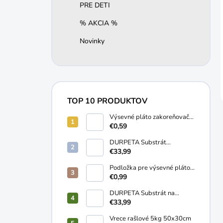
PRE DETI
% AKCIA %
Novinky
TOP 10 PRODUKTOV
Výsevné pláto zakoreňovač
10 buniek
€0,59
DURPETA Substrát
záhradnícky univerzálny
€33,99
250L
Podložka pre výsevné pláto
58x38cm
€0,99
DURPETA Substrát na
trávnik 250L
€33,99
Vrece rašlové 5kg 50x30cm