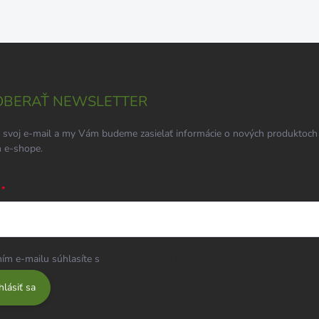
BERAŤ NEWSLETTER
 svoj e-mail a my Vám budeme zasielať informácie o nových produktoch
 e-shope.
ím e-mailu súhlasíte s
podmienkami ochrany osobných údajov
hlásiť sa