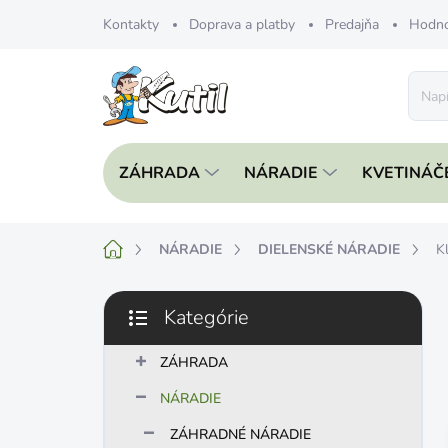
Prejsť
Kontakty
Doprava a platby
Predajňa
Hodno
na
obsah
ZÁHRADA
NÁRADIE
KVETINÁČ
Domov
NÁRADIE
DIELENSKÉ NÁRADIE
K
B
Kategórie
o
Preskočiť
č
kategórie
n
ZÁHRADA
ý
NÁRADIE
p
a
ZÁHRADNÉ NÁRADIE