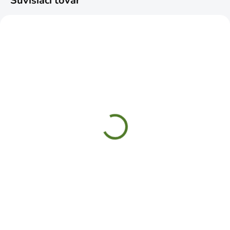
Súvisiaci tovar
SKLADOM
SKLADOM
Sekera HICKORY
Sekera PREMIUM
WOOD A613 1500g
Traditional 2000g
800mm
€31,99
€27,99
Do košíka
Do košíka