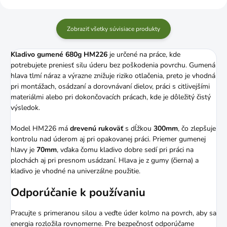
Zobraziť všetky súvisiace produkty
Kladivo gumené 680g HM226
je určené na práce, kde
potrebujete preniesť silu úderu bez poškodenia povrchu. Gumená
hlava tlmí náraz a výrazne znižuje riziko otlačenia, preto je vhodná
pri montážach, osádzaní a dorovnávaní dielov, práci s citlivejšími
materiálmi alebo pri dokončovacích prácach, kde je dôležitý čistý
výsledok.
Model HM226 má
drevenú rukoväť
s dĺžkou
300mm
, čo zlepšuje
kontrolu nad úderom aj pri opakovanej práci. Priemer gumenej
hlavy je
70mm
, vďaka čomu kladivo dobre sedí pri práci na
plochách aj pri presnom usádzaní. Hlava je z gumy (čierna) a
kladivo je vhodné na univerzálne použitie.
Odporúčanie k používaniu
Pracujte s primeranou silou a veďte úder kolmo na povrch, aby sa
energia rozložila rovnomerne. Pre bezpečnosť odporúčame