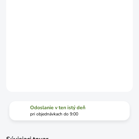
OD
VYŤAŽENOSTI
DOPRAVCU.
MOŽNOSTI
DORUČENIA
−
+
Pridať do košíka
DETAILNÉ INFORMÁCIE
OPÝTAŤ SA
STRÁŽIŤ
Odoslanie v ten istý deň
pri objednávkach do 9:00