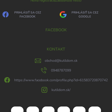
Nová registrácia
Zabudnuté heslo
PRIHLÁSIŤ SA CEZ
PRIHLÁSIŤ SA CEZ
FACEBOOK
GOOGLE
FACEBOOK
KONTAKT
obchod
@
kutildom.sk
0948787099
https://www.facebook.com/profile.php?id=61583720870742
kutildom.sk/