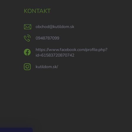
KONTAKT
obchod
@
kutildom.sk
0948787099
https://www.facebook.com/profile.php?
id=61583720870742
kutildom.sk/