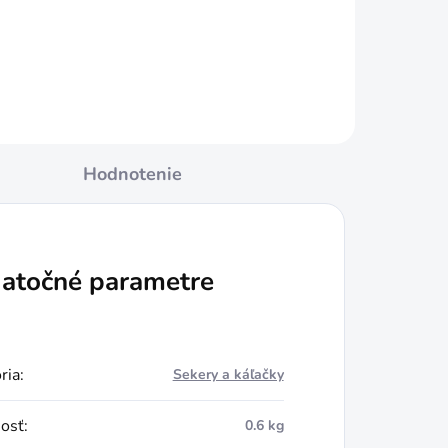
Do košíka
Hodnotenie
atočné parametre
ria
:
Sekery a káľačky
osť
:
0.6 kg