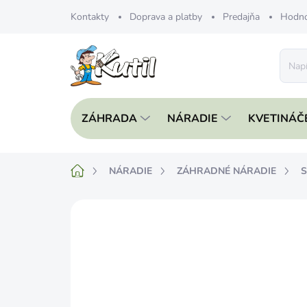
Prejsť
Kontakty
Doprava a platby
Predajňa
Hodno
na
obsah
ZÁHRADA
NÁRADIE
KVETINÁČ
Domov
NÁRADIE
ZÁHRADNÉ NÁRADIE
S
Neohodnotené
Podrobnosti hodnote