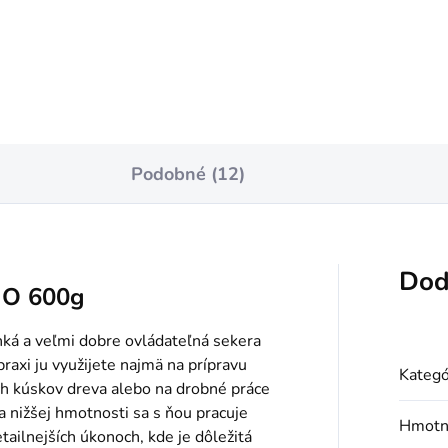
Do košíka
Do košíka
Podobné (12)
Dod
GO 600g
á a veľmi dobre ovládateľná sekera
raxi ju využijete najmä na prípravu
Kategó
ch kúskov dreva alebo na drobné práce
a nižšej hmotnosti sa s ňou pracuje
Hmotn
tailnejších úkonoch, kde je dôležitá