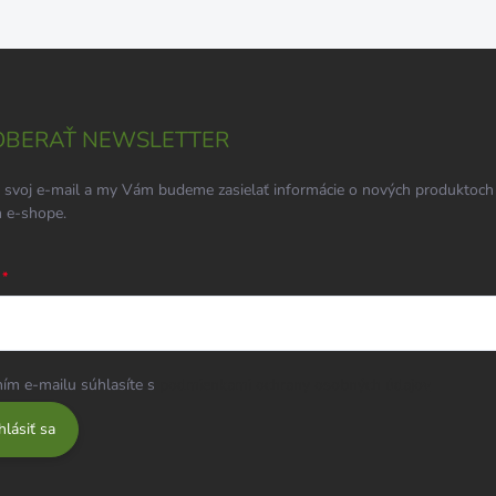
BERAŤ NEWSLETTER
 svoj e-mail a my Vám budeme zasielať informácie o nových produktoch
 e-shope.
ím e-mailu súhlasíte s
podmienkami ochrany osobných údajov
hlásiť sa