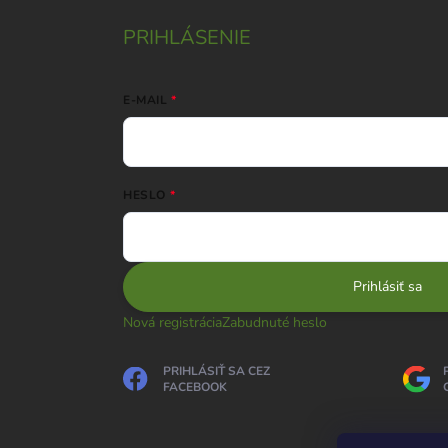
PRIHLÁSENIE
E-MAIL
HESLO
Prihlásiť sa
Nová registrácia
Zabudnuté heslo
PRIHLÁSIŤ SA CEZ
FACEBOOK