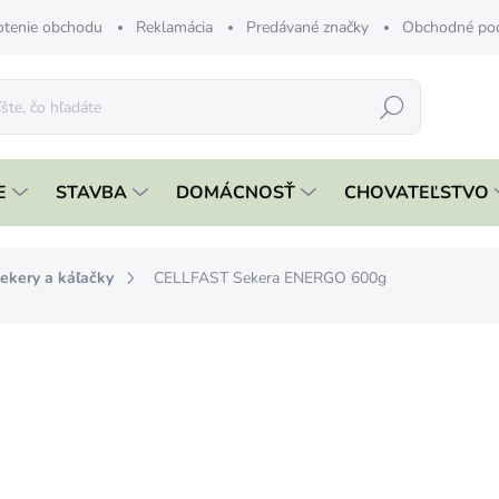
tenie obchodu
Reklamácia
Predávané značky
Obchodné po
Hľadať
E
STAVBA
DOMÁCNOSŤ
CHOVATEĽSTVO
ekery a káľačky
CELLFAST Sekera ENERGO 600g
nia
ZNAČKA:
CELLFAST
€42,99
€34,95 bez DPH
Jednotková
SKLADOM
cena: