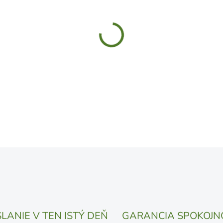
MÔŽEME DORUČIŤ DO:
11.8.
UVEDENÝ DÁTUM JE NAJPRAV
LÍŠIŤ V ZÁVISLOSTI OD VYŤA
MOŽNOSTI DORUČENIA
−
+
DETAILNÉ INFORMÁCIE
OPÝTAŤ SA
STRÁŽIŤ
LANIE V TEN ISTÝ DEŇ
GARANCIA SPOKOJN