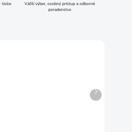
tisíce
Väčší výber, osobný prístup a odborné
poradenstvo
Ďalší
produkt
ADOM
SKLADOM
tex
Gumáky čižmy čierne č. 46
€10,69