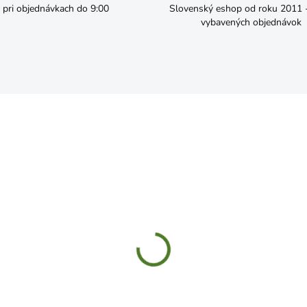
pri objednávkach do 9:00
Slovenský eshop od roku 2011 - 
vybavených objednávok
SKLADOM
SKL
avice BROTULA veľkosť
Rukavice PALAWAN 8" ly
XL
nylon
,19
€3,99