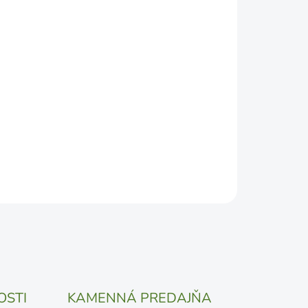
2026
DEPODOBNEJŠÍ TERMÍN DORUČENIA, NO MÔŽE SA
ŽENOSTI DOPRAVCU.
Pridať do košíka
OSTI
KAMENNÁ PREDAJŇA