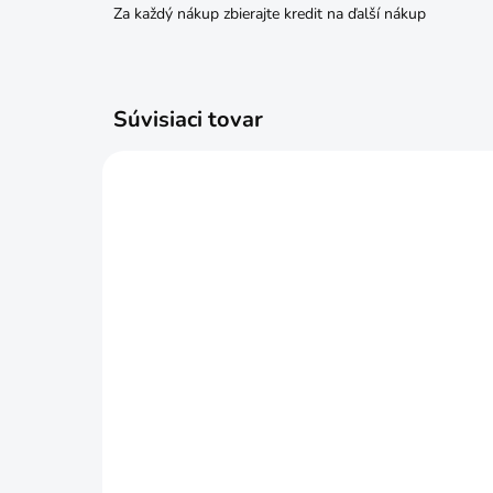
Za každý nákup zbierajte kredit na ďalší nákup
Súvisiaci tovar
SKLADOM
Rukavice DILA textil/koža 11"
Ruk
XXL
10/
€2,49
€1