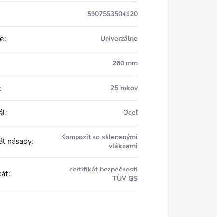
5907553504120
ie
:
Univerzálne
260 mm
:
25 rokov
ál
:
Oceľ
Kompozit so sklenenými
ál násady
:
vláknami
certifikát bezpečnosti
kát
:
TÜV GS