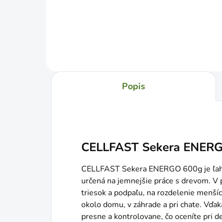
Do košíka
Popis
CELLFAST Sekera ENER
CELLFAST Sekera ENERGO 600g je ľahk
určená na jemnejšie práce s drevom. V p
triesok a podpaľu, na rozdelenie menší
okolo domu, v záhrade a pri chate. Vďak
presne a kontrolovane, čo oceníte pri de