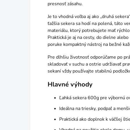
presnosť zásahu.
Je to vhodná voľba aj ako „druhá seker
ťažšia sekera sa hodí na polená, táto ve
materiálu, ktorý potrebujete mať rýchl
Praktická je aj na cesty, do dielne aleb
poruke kompaktný nástroj na bežné kaž
Pre dlhšiu životnosť odporúčame po práci
skladovať v suchu a ostrie udržiavať p
sekaní vždy používajte stabilnú podložk
Hlavné výhody
Ľahká sekera 600g pre výbornú ov
Ideálna na triesky, podpaľ a menš
Praktická ako doplnok k väčšej šti