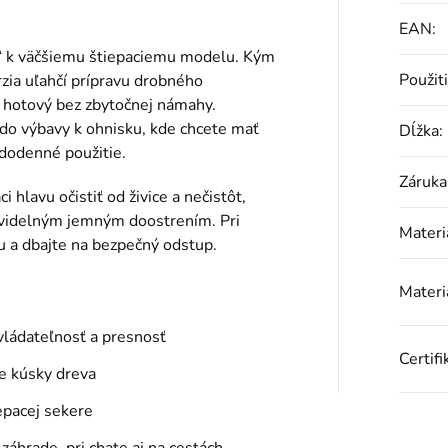
EAN
:
a“ k väčšiemu štiepaciemu modelu. Kým
Použit
rzia uľahčí prípravu drobného
o hotový bez zbytočnej námahy.
o do výbavy k ohnisku, kde chcete mať
Dĺžka
:
dodenné použitie.
Záruka
 hlavu očistiť od živice a nečistôt,
ravidelným jemným doostrením. Pri
Materi
u a dbajte na bezpečný odstup.
Materi
ládateľnosť a presnosť
Certifi
ie kúsky dreva
epacej sekere