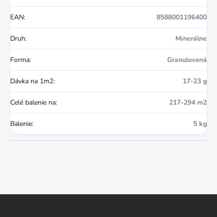
EAN
:
8588001196400
Druh
:
Minerálne
Forma
:
Granulovaná
Dávka na 1m2
:
17-23 g
Celé balenie na
:
217-294 m2
Balenie
:
5 kg
Z
á