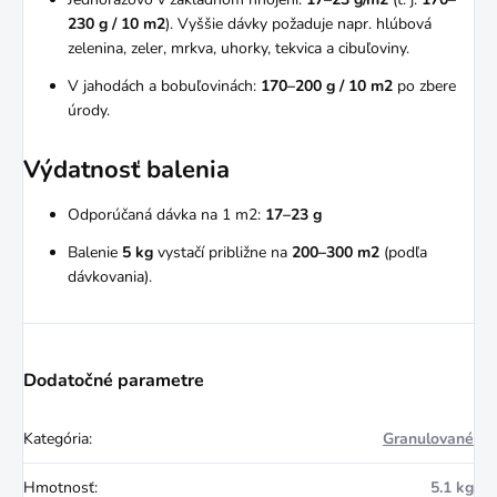
230 g / 10 m2
). Vyššie dávky požaduje napr. hlúbová
zelenina, zeler, mrkva, uhorky, tekvica a cibuľoviny.
V jahodách a bobuľovinách:
170–200 g / 10 m2
po zbere
úrody.
Výdatnosť balenia
Odporúčaná dávka na 1 m2:
17–23 g
Balenie
5 kg
vystačí približne na
200–300 m2
(podľa
dávkovania).
Dodatočné parametre
Kategória
:
Granulované
Hmotnosť
:
5.1 kg