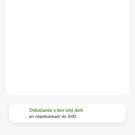
ZÁVISLOSTI
OD
VYŤAŽENOSTI
DOPRAVCU.
MOŽNOSTI
DORUČENIA
−
+
Pridať do košíka
DETAILNÉ INFORMÁCIE
OPÝTAŤ SA
STRÁŽIŤ
Odoslanie v ten istý deň
pri objednávkach do 9:00