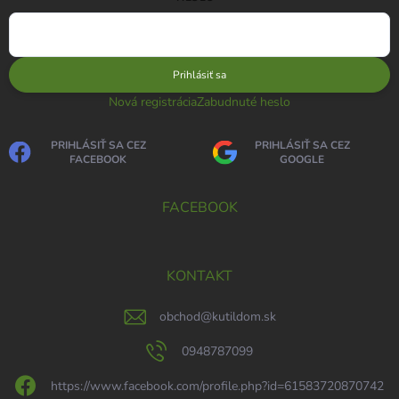
Prihlásiť sa
Nová registrácia
Zabudnuté heslo
PRIHLÁSIŤ SA CEZ
PRIHLÁSIŤ SA CEZ
FACEBOOK
GOOGLE
FACEBOOK
KONTAKT
obchod
@
kutildom.sk
0948787099
https://www.facebook.com/profile.php?id=61583720870742