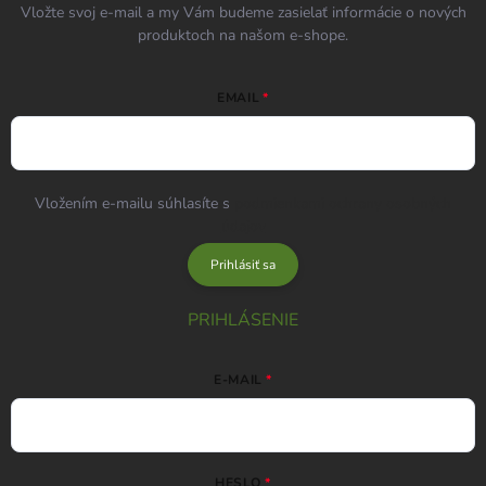
Vložte svoj e-mail a my Vám budeme zasielať informácie o nových
produktoch na našom e-shope.
EMAIL
Vložením e-mailu súhlasíte s
podmienkami ochrany osobných
údajov
Prihlásiť sa
PRIHLÁSENIE
E-MAIL
HESLO