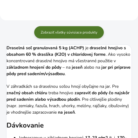
Zobraziť všetky súvisiace produkty
Draselná soľ granulovaná 5 kg (ACHP)
je
draselné hnojivo s
obsahom 60 % draslíka (K2O) v chloridovej forme
. Ako vysoko
koncentrované draselné hnojivo má všestranné použitie v
základnom hnojení do pôdy
– na
jeseň
alebo na
jar pri príprave
pôdy pred sadením/výsadbou
.
V záhradkách sa draselnou soľou hnojí obyčajne na jar. Pre
značný obsah chlóru
treba hnojivo
zapraviť do pôdy čo najskôr
pred sadením alebo výsadbou plodín
. Pre citlivejšie plodiny
(napr. zemiaky, fazuľa, hrach, uhorky, melóny, rajčiaky, cibuľoviny)
je vhodnejšie zapracovanie
na jeseň
.
Dávkovanie
Jednorazovo v základnom hnojení:
17–23 g/m2
(t. j.
170–