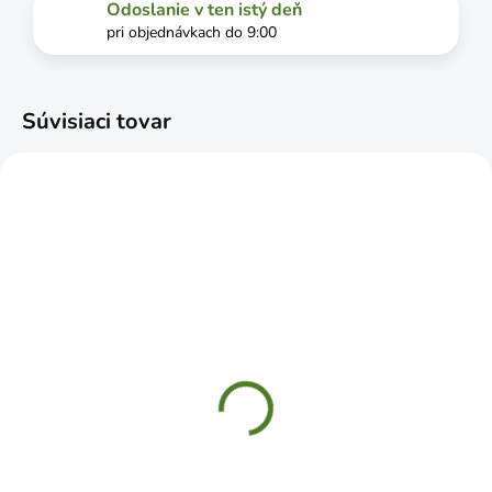
Odoslanie v ten istý deň
pri objednávkach do 9:00
Súvisiaci tovar
SKLADOM
SKLADOM
HPU 200 Hák
WOZ140HS konzola
jednoduchý U
dekoratívna kovaná
300x200x80mm
140x110 strieborná
€3,79
€2,79