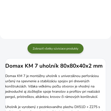
Do košíka
Do košíka
Zobraziť všetky súvisiace produkty
Domax KM 7 uholník 80x80x40x2 mm
Domax KM 7 je montážny uholník s univerzálnou perforáciou
určený na spevnenie a stabilizáciu spojov pri drevených
konštrukciách. Vďaka veľkému počtu otvorov je vhodný na
jednoduché aj zložitejšie spoje hranolov a profilov pri realizácii
pergol, prístreškov, altánkov, krovov či rámových konštrukcií.
Uholník je vyrobený z pozinkovaného plechu DX51D + Z275 s