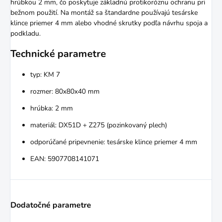
hrúbkou 2 mm, čo poskytuje základnú protikoróznu ochranu pri
bežnom použití. Na montáž sa štandardne používajú tesárske
klince priemer 4 mm alebo vhodné skrutky podľa návrhu spoja a
podkladu.
Technické parametre
typ: KM 7
rozmer: 80x80x40 mm
hrúbka: 2 mm
materiál: DX51D + Z275 (pozinkovaný plech)
odporúčané pripevnenie: tesárske klince priemer 4 mm
EAN: 5907708141071
Dodatočné parametre