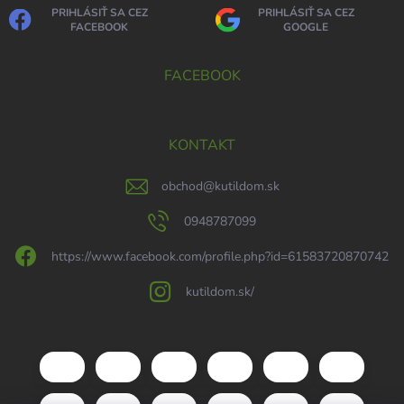
PRIHLÁSIŤ SA CEZ
PRIHLÁSIŤ SA CEZ
FACEBOOK
GOOGLE
FACEBOOK
KONTAKT
obchod
@
kutildom.sk
0948787099
https://www.facebook.com/profile.php?id=61583720870742
kutildom.sk/