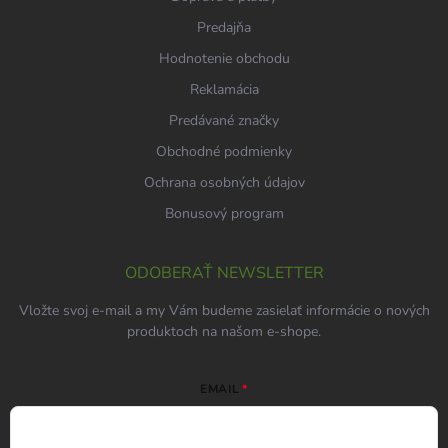
Predajňa
Hodnotenie obchodu
Reklamácia
Predávané značky
Obchodné podmienky
Ochrana osobných údajov
Bonusový program
ODOBERAŤ NEWSLETTER
Vložte svoj e-mail a my Vám budeme zasielať informácie o nových
produktoch na našom e-shope.
EMAIL