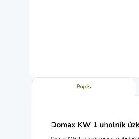
W2P Hák držiak pre 2 poličky
HMU
250x200x90mm
18
€6,49
€1
Do košíka
Popis
Domax KW 1 uholník úz
Domax KW 1 je úzky spojovací uholník 