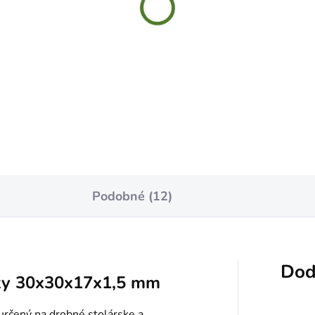
 180 Hák plochý "U"
WSL175 Konzola s
0x100mm
oblúkovou vzperou 175x
biela
,99
€1,49
Do košíka
Do košíka
Podobné (12)
Dod
ky 30x30x17x1,5 mm
určený na drobné stolárske a