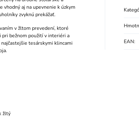
je vhodný aj na upevnenie k úzkym
Kategó
uholníky zvyknú prekážať.
Hmotn
ovaním v žltom prevedení, ktoré
 pri bežnom použití v interiéri a
EAN
:
 najčastejšie tesárskymi klincami
oja.
 žltý