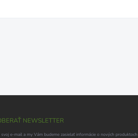
BERAŤ NEWSLETTER
 svoj e-mail a my Vám budeme zasielať informácie o nových produktoch