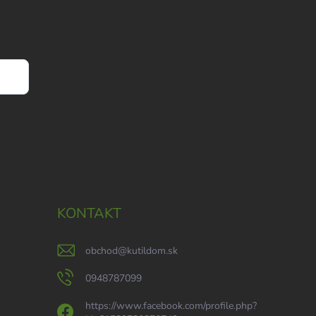
KONTAKT
obchod
@
kutildom.sk
0948787099
https://www.facebook.com/profile.php?