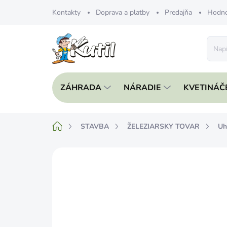
Prejsť
Kontakty
Doprava a platby
Predajňa
Hodno
na
obsah
ZÁHRADA
NÁRADIE
KVETINÁČ
Domov
STAVBA
ŽELEZIARSKY TOVAR
Uh
Neohodnotené
Podrobnosti hodnote