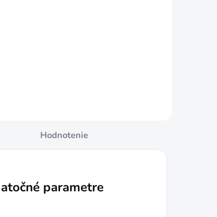
H2P 180 Hák dvojitý rovný
125
120x180mm
€2,79
Do košíka
Hodnotenie
atočné parametre