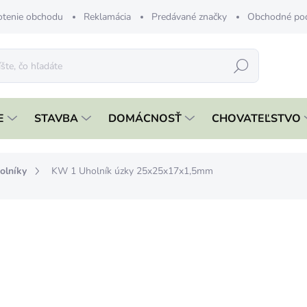
tenie obchodu
Reklamácia
Predávané značky
Obchodné po
Hľadať
E
STAVBA
DOMÁCNOSŤ
CHOVATEĽSTVO
olníky
KW 1 Uholník úzky 25x25x17x1,5mm
nia
ZNAČKA:
DOMAX
€0,19
€0,15 bez DPH
Jednotková
SKLADOM
cena: