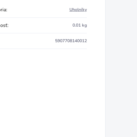
ria
:
Uholníky
osť
:
0.01 kg
5907708140012