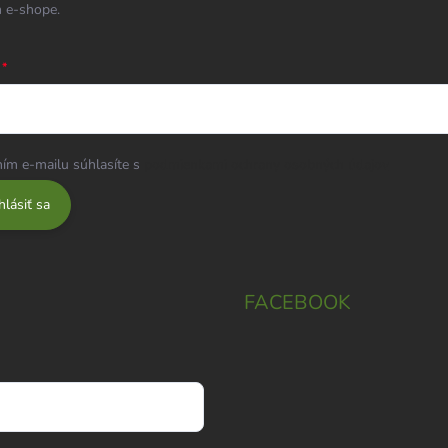
 e-shope.
ím e-mailu súhlasíte s
podmienkami ochrany osobných údajov
hlásiť sa
FACEBOOK