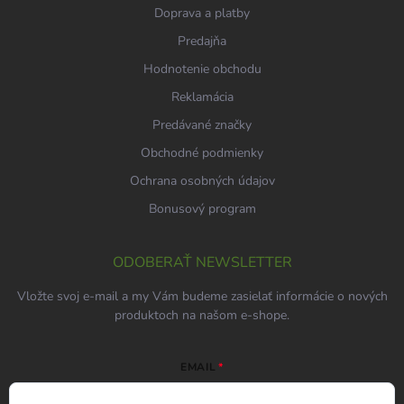
Doprava a platby
Predajňa
Hodnotenie obchodu
Reklamácia
Predávané značky
Obchodné podmienky
Ochrana osobných údajov
Bonusový program
ODOBERAŤ NEWSLETTER
Vložte svoj e-mail a my Vám budeme zasielať informácie o nových
produktoch na našom e-shope.
EMAIL