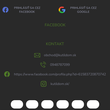
PRIHLÁSIŤ SA CEZ
PRIHLÁSIŤ SA CEZ
FACEBOOK
GOOGLE
FACEBOOK
KONTAKT
obchod
@
kutildom.sk
0948787099
https://www.facebook.com/profile.php?id=61583720870742
kutildom.sk/