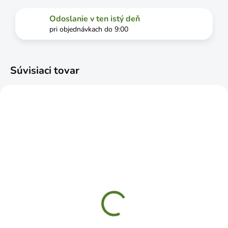
Odoslanie v ten istý deň
pri objednávkach do 9:00
Súvisiaci tovar
SKLADOM
SKLADOM
WOZ190HB konzola
WOZ240HS konzola
dekoratívna kovaná
dekoratívna kovaná
190x140 čierna
240x190 strieb
€3,19
€5,29