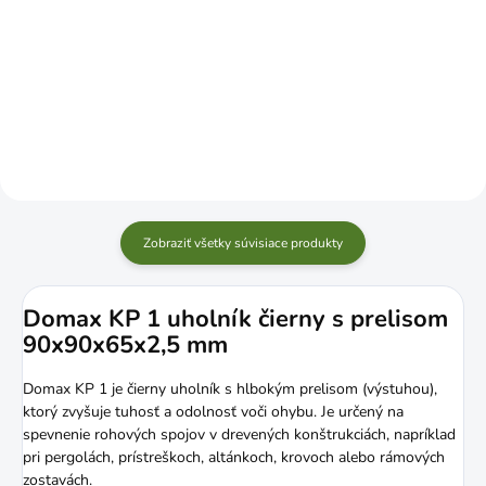
Do košíka
Do košíka
Zobraziť všetky súvisiace produkty
Domax KP 1 uholník čierny s prelisom
90x90x65x2,5 mm
Domax KP 1 je čierny uholník s hlbokým prelisom (výstuhou),
ktorý zvyšuje tuhosť a odolnosť voči ohybu. Je určený na
spevnenie rohových spojov v drevených konštrukciách, napríklad
pri pergolách, prístreškoch, altánkoch, krovoch alebo rámových
zostavách.