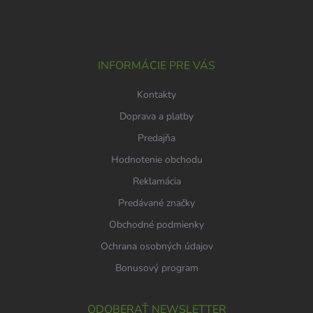
á
p
ä
t
i
INFORMÁCIE PRE VÁS
e
Kontakty
Doprava a platby
Predajňa
Hodnotenie obchodu
Reklamácia
Predávané značky
Obchodné podmienky
Ochrana osobných údajov
Bonusový program
ODOBERAŤ NEWSLETTER