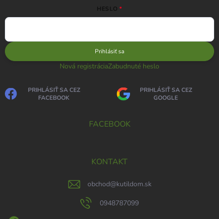
HESLO
Prihlásiť sa
Nová registrácia
Zabudnuté heslo
PRIHLÁSIŤ SA CEZ
PRIHLÁSIŤ SA CEZ
FACEBOOK
GOOGLE
FACEBOOK
KONTAKT
obchod
@
kutildom.sk
0948787099