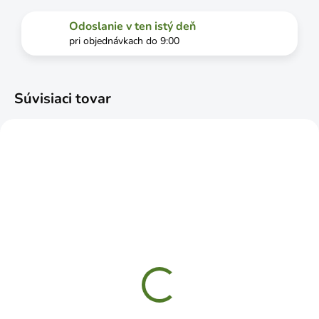
Odoslanie v ten istý deň
pri objednávkach do 9:00
Súvisiaci tovar
SKLADOM
SKLADOM
WSL175 Konzola s
WOZ240HB konzola
oblúkovou vzperou
dekoratívna kovaná
175x125 biela
240x190 čierna
€1,49
€5,29