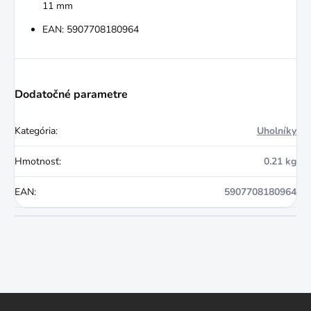
11 mm
EAN: 5907708180964
Dodatočné parametre
Kategória
:
Uholníky
Hmotnosť
:
0.21 kg
EAN
:
5907708180964
Z