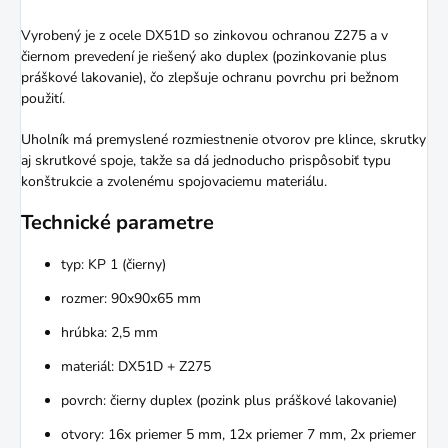
Vyrobený je z ocele DX51D so zinkovou ochranou Z275 a v
čiernom prevedení je riešený ako duplex (pozinkovanie plus
práškové lakovanie), čo zlepšuje ochranu povrchu pri bežnom
použití.
Uholník má premyslené rozmiestnenie otvorov pre klince, skrutky
aj skrutkové spoje, takže sa dá jednoducho prispôsobiť typu
konštrukcie a zvolenému spojovaciemu materiálu.
Technické parametre
typ: KP 1 (čierny)
rozmer: 90x90x65 mm
hrúbka: 2,5 mm
materiál: DX51D + Z275
povrch: čierny duplex (pozink plus práškové lakovanie)
otvory: 16x priemer 5 mm, 12x priemer 7 mm, 2x priemer