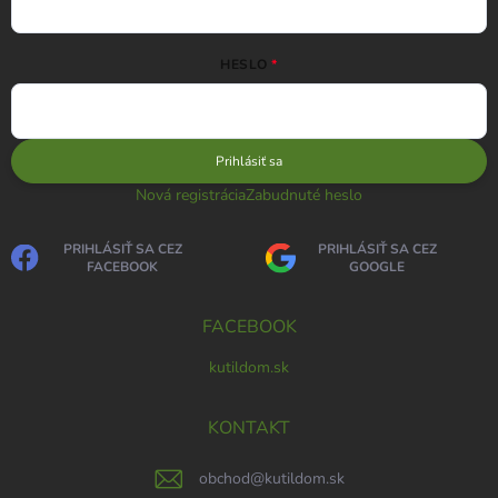
HESLO
Prihlásiť sa
Nová registrácia
Zabudnuté heslo
PRIHLÁSIŤ SA CEZ
PRIHLÁSIŤ SA CEZ
FACEBOOK
GOOGLE
FACEBOOK
kutildom.sk
KONTAKT
obchod
@
kutildom.sk