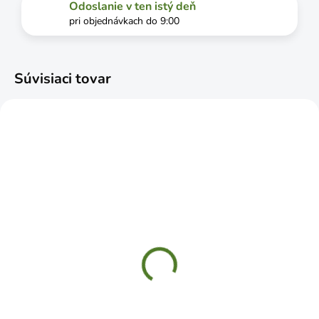
Odoslanie v ten istý deň
pri objednávkach do 9:00
Súvisiaci tovar
SKLADOM
SKLADOM
WS 150 Konzola
WOZ240HB konzola
stavebná 150x125mm
dekoratívna kovaná
biela
240x190 čierna
€0,69
€5,29
Jednotková
€0,69 / 1 ks