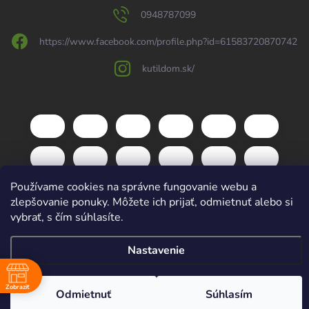
0948787099
https://www.facebook.com/profile.php?id=61583720870742
kutildom.sk/
Používame cookies na správne fungovanie webu a
zlepšovanie ponuky. Môžete ich prijať, odmietnuť alebo si
vybrať, s čím súhlasíte.
Copyright 2026
kutildom.sk
. Všetky práva vyhradené.
Upraviť nastavenie
Nastavenie
cookies
Vytvoril Shoptet
Zobraziť
Odmietnuť
Súhlasím