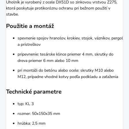
Uholník je vyrobený z ocele DX51D so zinkovou vrstvou Z275,
ktorá poskytuje protikoróznu ochranu pri bežnom použití v
stavbe.
Použitie a montáž
spevnenie spojov hranolov, krokiev, stojok, väzníkov, pergol
a prístreškov
pripevnenie: tesárske klince priemer 4 mm, skrutky do
dreva priemer 6 mm alebo 10 mm
pri montáži do betónu alebo ocele: skrutky M10 alebo
M12, prípadne vhodné kotvy podľa podkladu a zaťaženia
Technické parametre
typ: KL 3
rozmer: 50x150x35 mm
hrúbka: 2,5 mm