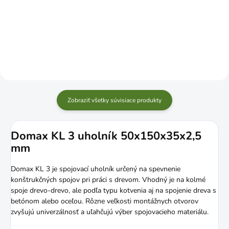
Do košíka
cena:
Do košíka
Zobraziť všetky súvisiace produkty
Domax KL 3 uholník 50x150x35x2,5
mm
Domax KL 3 je spojovací uholník určený na spevnenie
konštrukčných spojov pri práci s drevom. Vhodný je na kolmé
spoje drevo-drevo, ale podľa typu kotvenia aj na spojenie dreva s
betónom alebo oceľou. Rôzne veľkosti montážnych otvorov
zvyšujú univerzálnosť a uľahčujú výber spojovacieho materiálu.