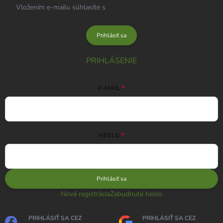
Vložením e-mailu súhlasíte s
podmienkami ochrany osobných
údajov
Prihlásiť sa
PRIHLÁSENIE
E-MAIL
HESLO
Prihlásiť sa
Nová registrácia
Zabudnuté heslo
PRIHLÁSIŤ SA CEZ
PRIHLÁSIŤ SA CEZ