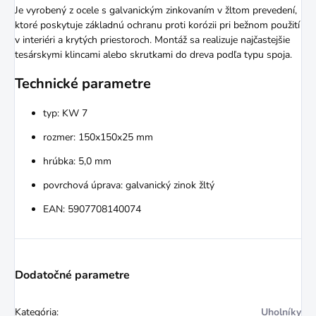
Je vyrobený z ocele s galvanickým zinkovaním v žltom prevedení,
ktoré poskytuje základnú ochranu proti korózii pri bežnom použití
v interiéri a krytých priestoroch. Montáž sa realizuje najčastejšie
tesárskymi klincami alebo skrutkami do dreva podľa typu spoja.
Technické parametre
typ: KW 7
rozmer: 150x150x25 mm
hrúbka: 5,0 mm
povrchová úprava: galvanický zinok žltý
EAN: 5907708140074
Dodatočné parametre
Kategória
:
Uholníky