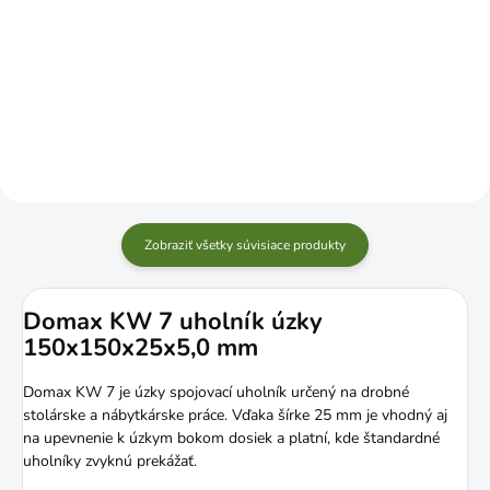
Jednotková
€0,99 / 1 ks
Do košíka
cena:
Do košíka
Zobraziť všetky súvisiace produkty
Domax KW 7 uholník úzky
150x150x25x5,0 mm
Domax KW 7 je úzky spojovací uholník určený na drobné
stolárske a nábytkárske práce. Vďaka šírke 25 mm je vhodný aj
na upevnenie k úzkym bokom dosiek a platní, kde štandardné
uholníky zvyknú prekážať.