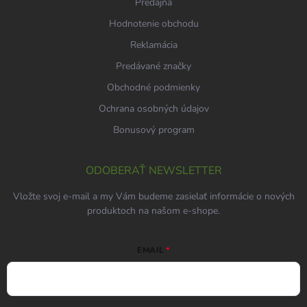
Predajňa
Hodnotenie obchodu
Reklamácia
Predávané značky
Obchodné podmienky
Ochrana osobných údajov
Bonusový program
ODOBERAŤ NEWSLETTER
Vložte svoj e-mail a my Vám budeme zasielať informácie o nových
produktoch na našom e-shope.
EMAIL