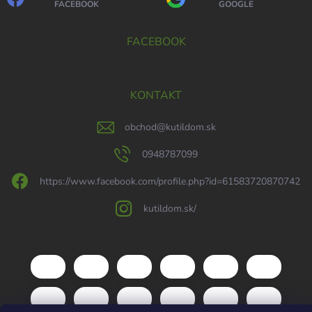
FACEBOOK
GOOGLE
FACEBOOK
KONTAKT
obchod
@
kutildom.sk
0948787099
https://www.facebook.com/profile.php?id=61583720870742
kutildom.sk/