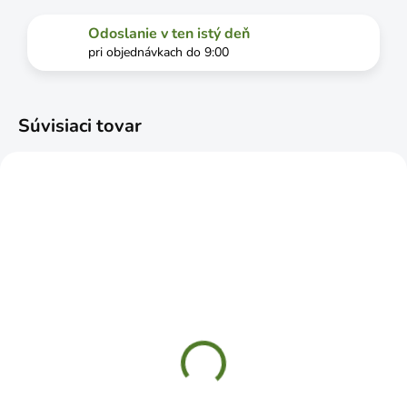
Odoslanie v ten istý deň
pri objednávkach do 9:00
Súvisiaci tovar
SKLADOM
SKLADOM
WS 200 Konzola
WOZ240HS konzola
stavebná 200x150mm
dekoratívna kovaná
biela
240x190 strieb
€0,99
€5,29