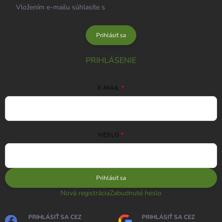
Vložením e-mailu súhlasíte s
podmienkami ochrany osobných
údajov
Prihlásiť sa
PRIHLÁSENIE
E-MAIL
HESLO
Prihlásiť sa
Nová registrácia
Zabudnuté heslo
PRIHLÁSIŤ SA CEZ
PRIHLÁSIŤ SA CEZ