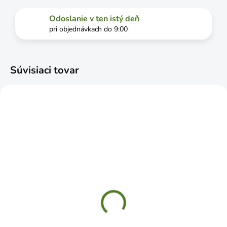
Odoslanie v ten istý deň
pri objednávkach do 9:00
Súvisiaci tovar
SKLADOM
SKLADOM
H2P 180 Hák dvojitý
WS 200 Konzola
rovný 120x180mm
stavebná 200x150mm
biela
€2,79
€0,99