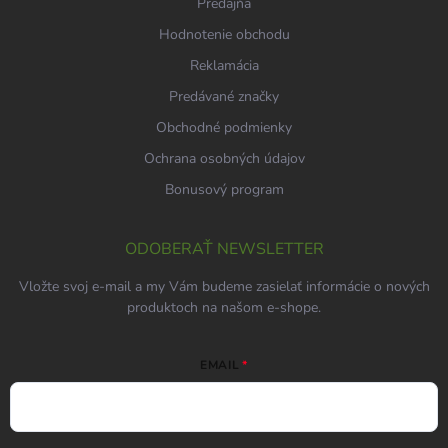
Predajňa
Hodnotenie obchodu
Reklamácia
Predávané značky
Obchodné podmienky
Ochrana osobných údajov
Bonusový program
ODOBERAŤ NEWSLETTER
Vložte svoj e-mail a my Vám budeme zasielať informácie o nových
produktoch na našom e-shope.
EMAIL