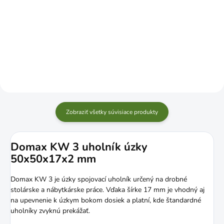
Do košíka
Jednotková
€0,99 / 1 ks
cena:
Do košíka
Zobraziť všetky súvisiace produkty
Domax KW 3 uholník úzky
50x50x17x2 mm
Domax KW 3 je úzky spojovací uholník určený na drobné
stolárske a nábytkárske práce. Vďaka šírke 17 mm je vhodný aj
na upevnenie k úzkym bokom dosiek a platní, kde štandardné
uholníky zvyknú prekážať.