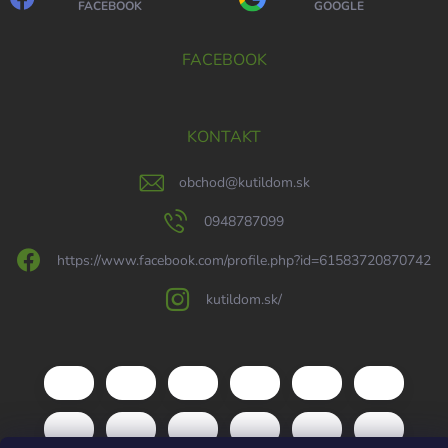
FACEBOOK
GOOGLE
FACEBOOK
KONTAKT
obchod
@
kutildom.sk
0948787099
https://www.facebook.com/profile.php?id=61583720870742
kutildom.sk/