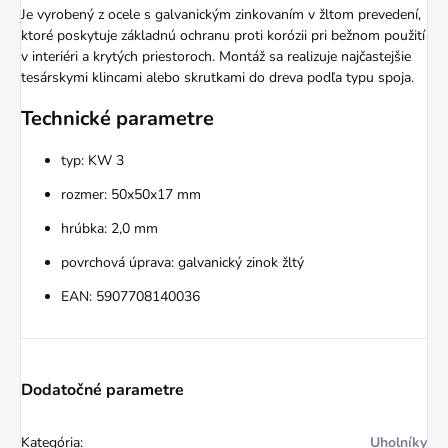
Je vyrobený z ocele s galvanickým zinkovaním v žltom prevedení,
ktoré poskytuje základnú ochranu proti korózii pri bežnom použití
v interiéri a krytých priestoroch. Montáž sa realizuje najčastejšie
tesárskymi klincami alebo skrutkami do dreva podľa typu spoja.
Technické parametre
typ: KW 3
rozmer: 50x50x17 mm
hrúbka: 2,0 mm
povrchová úprava: galvanický zinok žltý
EAN: 5907708140036
Dodatočné parametre
Kategória
:
Uholníky