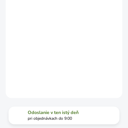
NO MÔŽE SA
LÍŠIŤ V
ZÁVISLOSTI
OD
VYŤAŽENOSTI
DOPRAVCU.
MOŽNOSTI
DORUČENIA
−
+
Pridať do košíka
DETAILNÉ INFORMÁCIE
OPÝTAŤ SA
STRÁŽIŤ
Odoslanie v ten istý deň
pri objednávkach do 9:00