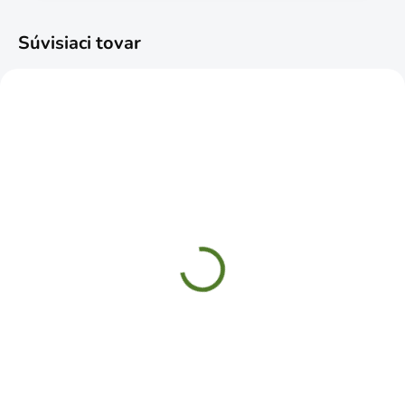
Súvisiaci tovar
SKLADOM
ČAKÁME NASKLADNENIE
Hroty na holuby 60cm
Hroty na holuby 32cm
75 hrotov
40 hrotov
€4,59
€3,99
Do košíka
Do košíka