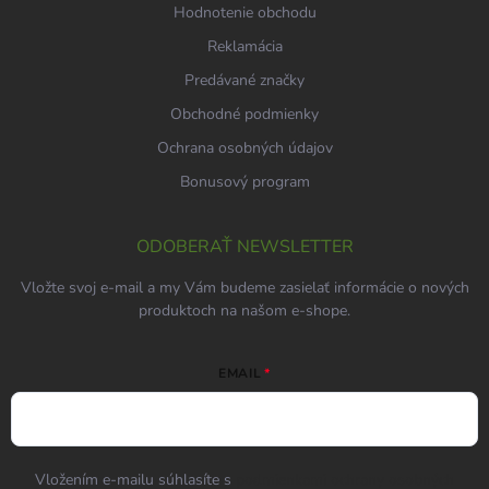
Hodnotenie obchodu
Reklamácia
Predávané značky
Obchodné podmienky
Ochrana osobných údajov
Bonusový program
ODOBERAŤ NEWSLETTER
Vložte svoj e-mail a my Vám budeme zasielať informácie o nových
produktoch na našom e-shope.
EMAIL
Vložením e-mailu súhlasíte s
podmienkami ochrany osobných