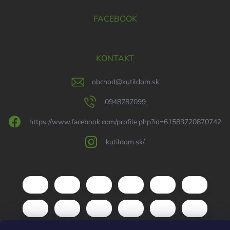
FACEBOOK
KONTAKT
obchod
@
kutildom.sk
0948787099
https://www.facebook.com/profile.php?id=61583720870742
kutildom.sk/