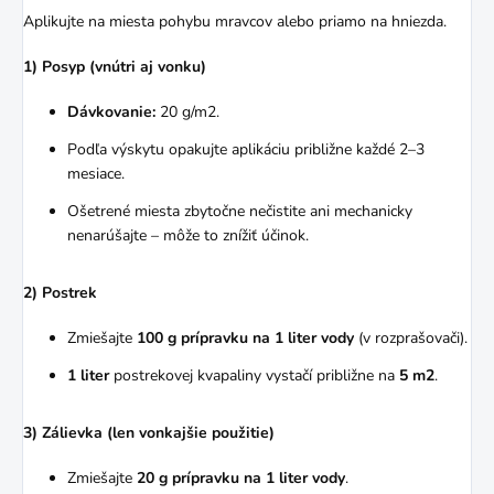
Aplikujte na miesta pohybu mravcov alebo priamo na hniezda.
1) Posyp (vnútri aj vonku)
Dávkovanie:
20 g/m2.
Podľa výskytu opakujte aplikáciu približne každé 2–3
mesiace.
Ošetrené miesta zbytočne nečistite ani mechanicky
nenarúšajte – môže to znížiť účinok.
2) Postrek
Zmiešajte
100 g prípravku na 1 liter vody
(v rozprašovači).
1 liter
postrekovej kvapaliny vystačí približne na
5 m2
.
3) Zálievka (len vonkajšie použitie)
Zmiešajte
20 g prípravku na 1 liter vody
.