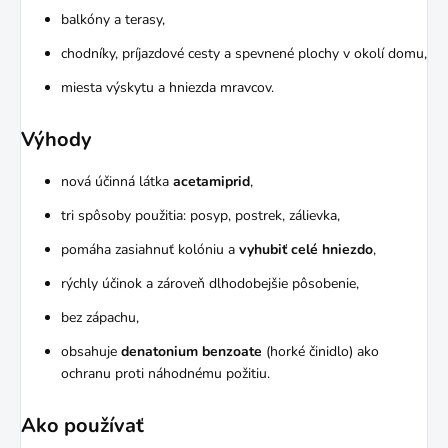
balkóny a terasy,
chodníky, príjazdové cesty a spevnené plochy v okolí domu,
miesta výskytu a hniezda mravcov.
Výhody
nová účinná látka
acetamiprid
,
tri spôsoby použitia: posyp, postrek, zálievka,
pomáha zasiahnuť kolóniu a
vyhubiť celé hniezdo
,
rýchly účinok a zároveň dlhodobejšie pôsobenie,
bez zápachu,
obsahuje
denatonium benzoate
(horké činidlo) ako
ochranu proti náhodnému požitiu.
Ako používať