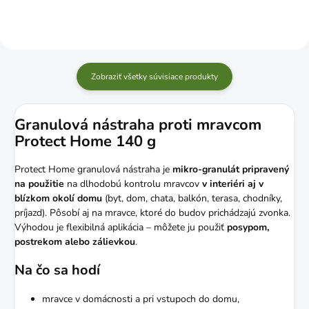
Zobraziť všetky súvisiace produkty
Granulová nástraha proti mravcom
Protect Home 140 g
Protect Home granulová nástraha je
mikro-granulát pripravený
na použitie
na dlhodobú kontrolu mravcov
v interiéri aj v
blízkom okolí domu
(byt, dom, chata, balkón, terasa, chodníky,
príjazd). Pôsobí aj na mravce, ktoré do budov prichádzajú zvonka.
Výhodou je flexibilná aplikácia – môžete ju použiť
posypom,
postrekom alebo zálievkou
.
Na čo sa hodí
mravce v domácnosti a pri vstupoch do domu,