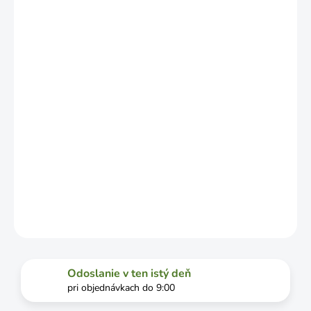
NO MÔŽE SA
LÍŠIŤ V
ZÁVISLOSTI
OD
VYŤAŽENOSTI
DOPRAVCU.
MOŽNOSTI
DORUČENIA
−
+
Pridať do košíka
DETAILNÉ INFORMÁCIE
OPÝTAŤ SA
STRÁŽIŤ
Odoslanie v ten istý deň
pri objednávkach do 9:00