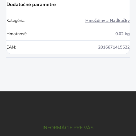
Dodatočné parametre
Kategória
:
Hmoždiny a Natĺkačky
Hmotnosť
:
0.02 kg
EAN
:
2016671415522
Z
á
p
ä
t
i
INFORMÁCIE PRE VÁS
e