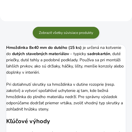
Zobraziť všetky súvisiace produkty
Hmoždinka 8x40 mm do dutého (15 ks)
je určená na kotvenie
do
dutých stavebných materiálov
– typicky
sadrokartón
, duté
priečky, duté tehly a podobné podklady. Používa sa pri montáži
ľahších prvkov, ako sú držiaky, háčiky, lišty, menšie konzoly alebo
doplnky v interiéri.
Pri dotiahnutí skrutky sa hmoždinka v dutine rozoprie (resp.
zakotví) a vytvorí spoľahlivé uchytenie aj tam, kde bežná
hmoždinka do plného materiálu nedrží. Pre správny výsledok
odporúčame dodržať priemer vrtáka, zvoliť vhodný typ skrutky a
zohľadniť hrúbku steny.
Kľúčové výhody