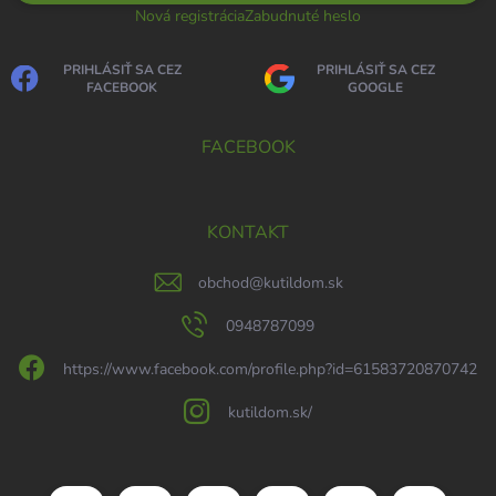
Nová registrácia
Zabudnuté heslo
PRIHLÁSIŤ SA CEZ
PRIHLÁSIŤ SA CEZ
FACEBOOK
GOOGLE
FACEBOOK
KONTAKT
obchod
@
kutildom.sk
0948787099
https://www.facebook.com/profile.php?id=61583720870742
kutildom.sk/