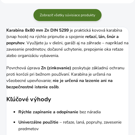
Zobraziť všetky súvisiace produkty
Karabína 8x80 mm Zn DIN 5299
je praktická kovová karabína
(snap hook) na rýchle pripnutie a spojenie
reťazí, lán, šnúr a
popruhov
. Využijete ju v dielni, garáži aj na záhrade – napríklad na
zavesenie predmetov, dočasné uchytenie, prepojenie oka reťaze
alebo organizáciu vybavenia.
Povrchová úprava
Zn (zinkovanie)
poskytuje základnú ochranu
proti korózii pri bežnom používaní. Karabína je určená na
všeobecné upevňovanie;
nie je určená na lezenie ani na
bezpečnostné istenie osôb
.
Kľúčové výhody
Rýchle zapínanie a odopínanie
bez náradia
Univerzálne použitie
– reťaze, laná, popruhy, zavesenie
predmetov