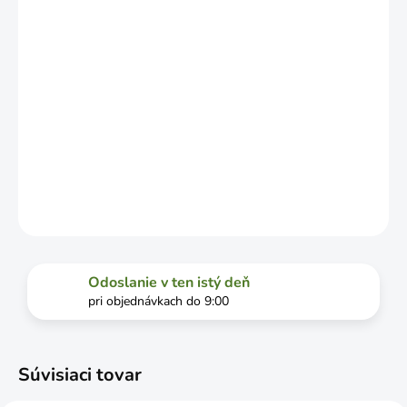
DOPRAVCU.
MOŽNOSTI
DORUČENIA
−
+
Pridať do košíka
DETAILNÉ INFORMÁCIE
OPÝTAŤ SA
STRÁŽIŤ
Odoslanie v ten istý deň
pri objednávkach do 9:00
Súvisiaci tovar