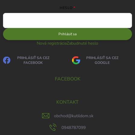
HESLO
Prihlásiť sa
Nová registrácia
Zabudnuté heslo
PRIHLÁSIŤ SA CEZ
PRIHLÁSIŤ SA CEZ
FACEBOOK
GOOGLE
FACEBOOK
KONTAKT
obchod
@
kutildom.sk
0948787099