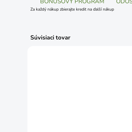
BONUSOVÝ PROGRAM
ODOS
Za každý nákup zbierajte kredit na ďalší nákup
Súvisiaci tovar
SKLADOM
Hmoždinka do sadrokartónu
Hmo
DRIVA 10ks
10k
€2,99
€2