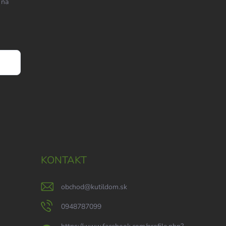
 na
KONTAKT
obchod
@
kutildom.sk
0948787099