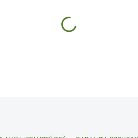
MÔŽEME DORUČIŤ DO:
13.8.
UVEDENÝ DÁTUM JE NAJPRAV
LÍŠIŤ V ZÁVISLOSTI OD VYŤA
MOŽNOSTI DORUČENIA
−
+
DETAILNÉ INFORMÁCIE
OPÝTAŤ SA
STRÁŽIŤ