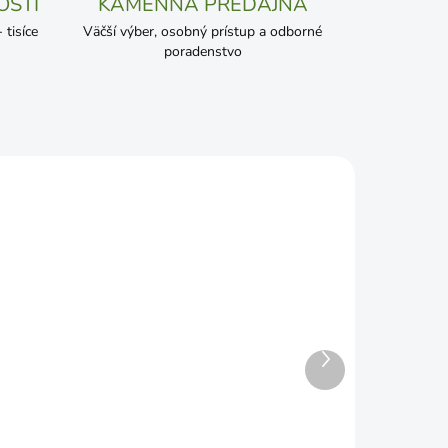
OSTI
KAMENNÁ PREDAJŇA
tisíce
Väčší výber, osobný prístup a odborné
poradenstvo
Ďalší
ADOM
ČAKÁME NASKLADNENIE
produkt
30
Hmoždina natĺkacia 8x60
€0,27