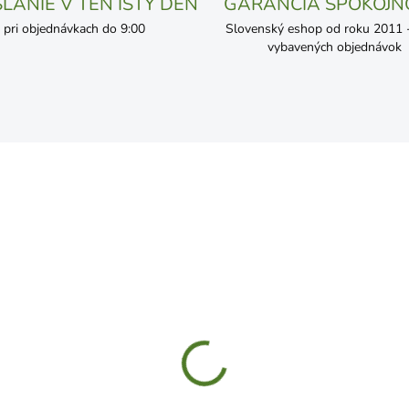
LANIE V TEN ISTÝ DEŇ
GARANCIA SPOKOJN
pri objednávkach do 9:00
Slovenský eshop od roku 2011 - 
vybavených objednávok
SKLADOM
SKL
ždinka 10x50 do dutého
Hmoždinka do tvrdého 6x
s 416529
40ks 416537
,99
€2,99