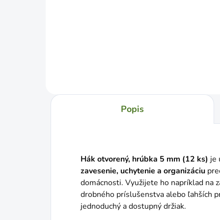
Jednotková
Jed
€0,30 / 1 ks
€0,3
cena:
cena
Do košíka
Popis
Hák otvorený, hrúbka 5 mm (12 ks)
je 
zavesenie, uchytenie a organizáciu
pred
domácnosti. Využijete ho napríklad na za
drobného príslušenstva alebo ľahších 
jednoduchý a dostupný držiak.