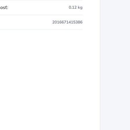
osť
:
0.12 kg
2016671415386