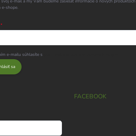
 svoj e-mail a my Vám budeme zasielať informácie o nových produktoch
 e-shope.
ím e-mailu súhlasíte s
podmienkami ochrany osobných údajov
hlásiť sa
FACEBOOK