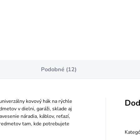
notková
Jednotková
0 / 1 ks
€0,07 / 1 ks
:
cena:
Do košíka
Do košíka
Podobné (12)
Dod
univerzálny kovový hák na rýchle
metov v dielni, garáži, sklade aj
vesenie náradia, káblov, reťazí,
predmetov tam, kde potrebujete
Kategó