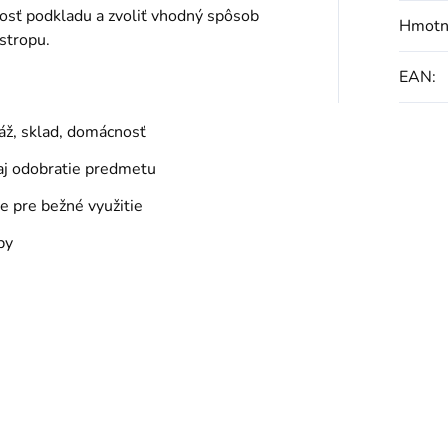
osť podkladu a zvoliť vhodný spôsob
Hmotn
stropu.
EAN
:
ráž, sklad, domácnosť
aj odobratie predmetu
 pre bežné využitie
by