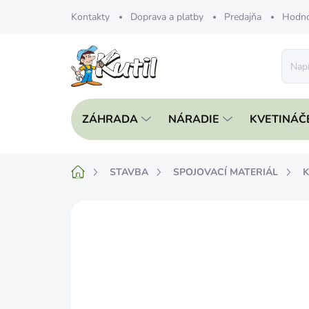
Prejsť
Kontakty
Doprava a platby
Predajňa
Hodno
na
obsah
ZÁHRADA
NÁRADIE
KVETINÁČ
Domov
STAVBA
SPOJOVACÍ MATERIÁL
K
Neohodnotené
Podrobnosti hodnote