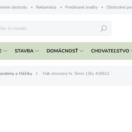
tenie obchodu
Reklamácia
Predávané značky
Obchodné po
Hľadať
E
STAVBA
DOMÁCNOSŤ
CHOVATEĽSTVO
arabíny a Háčiky
Hák otvorený hr. 5mm 12ks 416511
nia
ZNAČKA:
STREND PRO
€3,19
€2,59 bez DPH
Jednotková
€0,27 / 1 ks
cena:
ČAKÁME NASKLADNENIE