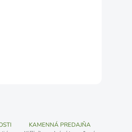
DEPODOBNEJŠÍ TERMÍN DORUČENIA, NO MÔŽE SA
ŽENOSTI DOPRAVCU.
Pridať do košíka
OSTI
KAMENNÁ PREDAJŇA