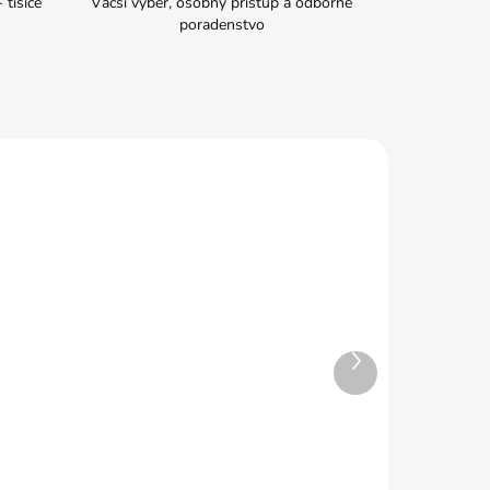
tisíce
Väčší výber, osobný prístup a odborné
poradenstvo
Ďalší
ENIE
SKLADOM
produkt
Hmoždinka do tvrdého 10x50
20ks 416539
€2,99