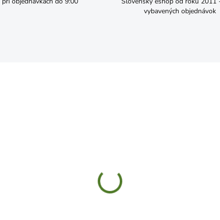
pri objednávkach do 9:00
Slovenský eshop od roku 2011 - 
vybavených objednávok
SKLADOM
ČAKÁME NASKLADN
ždinka 6x30 do dutého
Hmoždina natĺkacia 8x60
s 416527
€0,27
,99
Do košíka