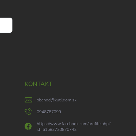
KONTAKT
obchod
@
kutildom.sk
0948787099
https://www.facebook.com/profile.php?
id=61583720870742