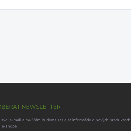
BERAŤ NEWSLETTER
 svoj e-mail a my Vám budeme zasielať informácie o nových produktoch
 e-shope.