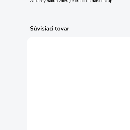
Za každý nákup zbierajte kredit na ďalší nákup
Súvisiaci tovar
SKLADOM
Hmoždina natĺkacia 6x40
Hmo
20k
€0,09
€2
Do košíka