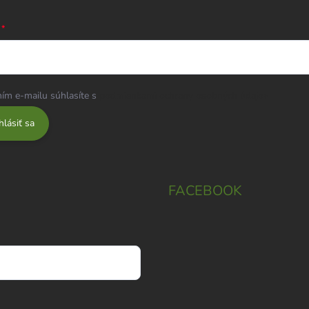
ím e-mailu súhlasíte s
podmienkami ochrany osobných údajov
hlásiť sa
FACEBOOK