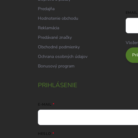
Predajňa
EMAIL
Hodnotenie obchodu
Reklamácia
Predávané značky
Vložen
Obchodné podmienky
Pri
Ochrana osobných údajov
Bonusový program
PRIHLÁSENIE
E-MAIL
HESLO