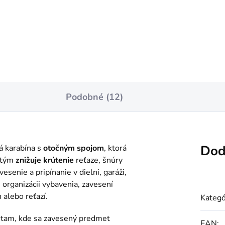
notková
5 / 1 ks
:
Do košíka
Podobné (12)
Dod
ká karabína s
otočným spojom
, ktorá
 tým
znižuje krútenie
reťaze, šnúry
esenie a pripínanie v dielni, garáži,
 organizácii vybavenia, zavesení
 alebo reťazí.
Kategó
tam, kde sa zavesený predmet
EAN
: