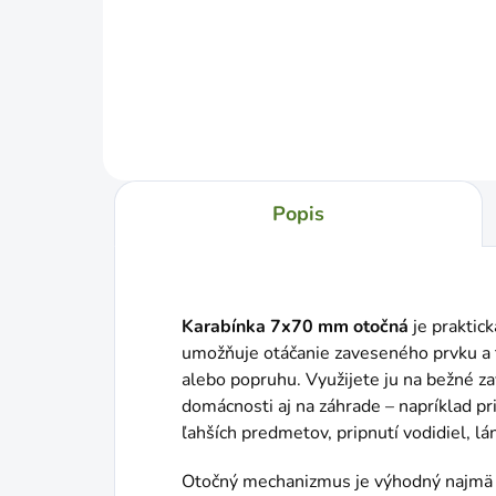
Jed
€0,1
cena
Popis
Karabínka 7x70 mm otočná
je praktic
umožňuje otáčanie zaveseného prvku a
alebo popruhu. Využijete ju na bežné zav
domácnosti aj na záhrade – napríklad pri
ľahších predmetov, pripnutí vodidiel, lán
Otočný mechanizmus je výhodný najmä 