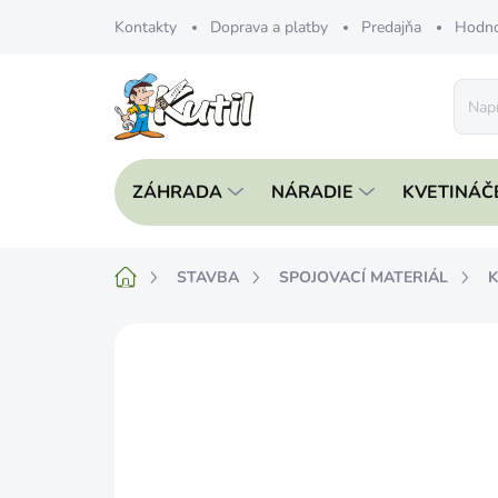
Prejsť
Kontakty
Doprava a platby
Predajňa
Hodno
na
obsah
ZÁHRADA
NÁRADIE
KVETINÁČ
Domov
STAVBA
SPOJOVACÍ MATERIÁL
K
Neohodnotené
Podrobnosti hodnote