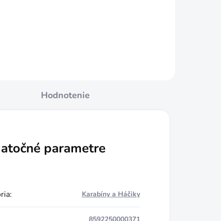
Jednotková
€0,15 / 1 ks
cena:
Do košíka
Hodnotenie
atočné parametre
ria
:
Karabíny a Háčiky
8592250000371