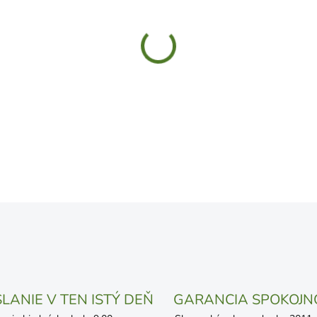
UVEDENÝ DÁTUM JE NAJPRAV
LÍŠIŤ V ZÁVISLOSTI OD VYŤA
MOŽNOSTI DORUČENIA
−
+
DETAILNÉ INFORMÁCIE
OPÝTAŤ SA
STRÁŽIŤ
LANIE V TEN ISTÝ DEŇ
GARANCIA SPOKOJN