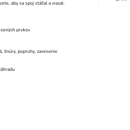
te, aby sa spoj stáčal a viazal.
vesených prvkov
á, šnúry, popruhy, zavesenie
záhradu