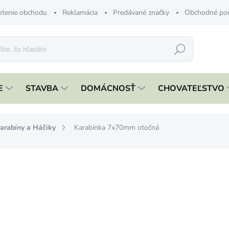
tenie obchodu
Reklamácia
Predávané značky
Obchodné po
Hľadať
E
STAVBA
DOMÁCNOSŤ
CHOVATEĽSTVO
arabíny a Háčiky
Karabínka 7x70mm otočná
nia
€1,79
€1,46 bez DPH
Jednotková
ČAKÁME NASKLADNENIE
cena:
MÔŽEME DORUČIŤ DO:
14.8.