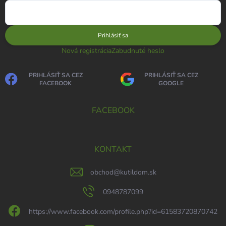
Prihlásiť sa
Nová registrácia
Zabudnuté heslo
PRIHLÁSIŤ SA CEZ
PRIHLÁSIŤ SA CEZ
FACEBOOK
GOOGLE
FACEBOOK
KONTAKT
obchod
@
kutildom.sk
0948787099
https://www.facebook.com/profile.php?id=61583720870742