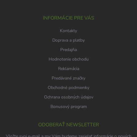
e
ä
p
t
r
i
INFORMÁCIE PRE VÁS
v
e
k
Kontakty
y
v
Doprava a platby
ý
p
Predajňa
i
Hodnotenie obchodu
s
u
Reklamácia
Predávané značky
Obchodné podmienky
Ochrana osobných údajov
Bonusový program
ODOBERAŤ NEWSLETTER
Vložte svoj e-mail a my Vám budeme zasielať informácie o nových