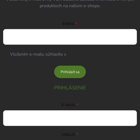
produktoch na našom e-shope.
EMAIL
Vložením e-mailu súhlasíte s
podmienkami ochrany osobných
údajov
Prihlásiť sa
PRIHLÁSENIE
E-MAIL
HESLO