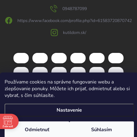
0948787099
https://www.facebook.com/profile.php?id=61583720870742
kutildom.sk/
Používame cookies na správne fungovanie webu a
zlepšovanie ponuky. Môžete ich prijať, odmietnuť alebo si
vybrať, s čím súhlasíte.
Copyright 2026
kutildom.sk
. Všetky práva vyhradené.
Upraviť nastavenie
Nastavenie
cookies
Vytvoril Shoptet
Zobraziť
Odmietnuť
Súhlasím