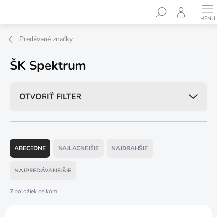
Prejsť
Hľadať
na
obsah
Predávané značky
ŠK Spektrum
OTVORIŤ FILTER
R
a
ABECEDNE
NAJLACNEJŠIE
NAJDRAHŠIE
d
e
NAJPREDÁVANEJŠIE
n
i
7
položiek celkom
e
V
p