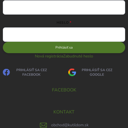
HESLO
Prihlásiť sa
Nová registrácia
Zabudnuté heslo
PRIHLÁSIŤ SA CEZ
PRIHLÁSIŤ SA CEZ
FACEBOOK
GOOGLE
FACEBOOK
KONTAKT
obchod
@
kutildom.sk