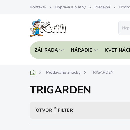
Prejsť
Kontakty
Doprava a platby
Predajňa
Hodno
na
obsah
ZÁHRADA
NÁRADIE
KVETINÁČ
Domov
Predávané značky
TRIGARDEN
TRIGARDEN
OTVORIŤ FILTER