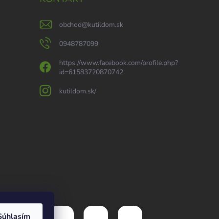
obchod
@
kutildom.sk
0948787099
https://www.facebook.com/profile.php?
id=61583720870742
kutildom.sk/
Súhlasím