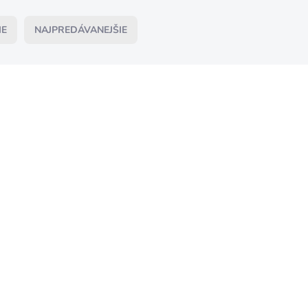
IE
NAJPREDÁVANEJŠIE
SKLADOM
SKLAD
ifunkčný spojovník
Multifunkčný spojovník 8
m 10ks
10ks
,19
€3,49