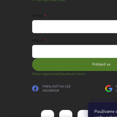
E-MAIL
HESLO
Prihlásiť sa
Nová registrácia
Zabudnuté heslo
PRIHLÁSIŤ SA CEZ
FACEBOOK
Používame c