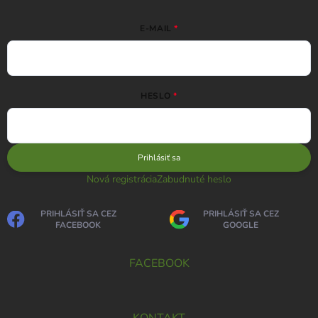
E-MAIL
HESLO
Prihlásiť sa
Nová registrácia
Zabudnuté heslo
PRIHLÁSIŤ SA CEZ
PRIHLÁSIŤ SA CEZ
FACEBOOK
GOOGLE
FACEBOOK