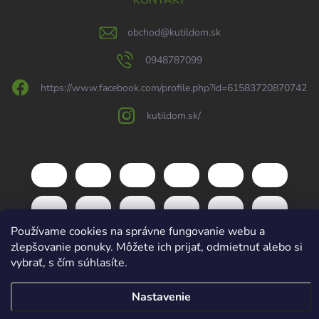
KONTAKT
obchod
@
kutildom.sk
0948787099
https://www.facebook.com/profile.php?id=61583720870742
kutildom.sk/
Používame cookies na správne fungovanie webu a
zlepšovanie ponuky. Môžete ich prijať, odmietnuť alebo si
vybrať, s čím súhlasíte.
Copyright 2026
kutildom.sk
. Všetky práva vyhradené.
Upraviť nastavenie
Nastavenie
cookies